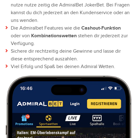
nutze nutze zeitig die AdmiralBet JokerBet. Bei Fragen
kannst du dich jederzeit an den Kundenservice oder an
uns wenden.
Die Admiralbet Features wie die
Cashout-Funktion
oder
von
Kombinationswetten
stehen dir jederzeit zur
Verfügung.
Sichere dir rechtzeitig deine Gewinne und lasse dir
diese entsprechend auszahlen.
Viel Erfolg und Spaß bei deinen Admiral Wetten.