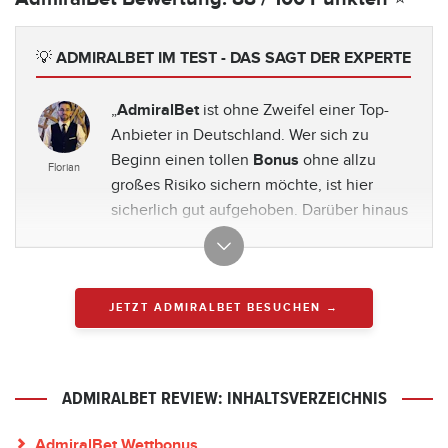
💡 ADMIRALBET IM TEST - DAS SAGT DER EXPERTE
„
AdmiralBet
ist ohne Zweifel einer Top-
Anbieter in Deutschland. Wer sich zu
Beginn einen tollen
Bonus
ohne allzu
Florian
großes Risiko sichern möchte, ist hier
sicherlich gut aufgehoben. Darüber hinaus
sind die
Livestreams
ein tolles Angebot
und können in Kombination mit guten
durchaus guten
Quoten
für ein tolles
JETZT ADMIRALBET BESUCHEN →
Wetterlebnis sorgen. Außerdem
bekommen Bestandskunden immer wieder
die Möglichkeit, sich weitere Boni zu
sichern.
ADMIRALBET REVIEW: INHALTSVERZEICHNIS
Allerdings hat der Wettanbieter auch hier
AdmiralBet Wettbonus