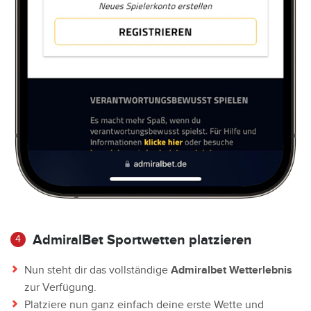
AdmiralBet Sportwetten platzieren
4
Nun steht dir das vollständige
Admiralbet Wetterlebnis
zur Verfügung.
Platziere nun ganz einfach deine erste Wette und