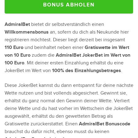
BONUS ABHOLEN
AdmiralBet
bietet dir selbstverständlich einen
Willkommensbonus
an, sofern du dich als Neukunde hier
registrieren möchtest. Dieser liegt derzeit bei insgesamt
110 Euro
und beinhaltet neben einer
Gratiswette im Wert
von 10 Euro
zudem die
AdmiralBet JokerBet im Wert von
100 Euro
. Mit deiner ersten Einzahlung erhältst du eine
JokerBet im Wert von
100% des Einzahlungsbetrages
.
Diese JokerBet kannst du dann entspannt für deine nächste
Wette nutzen und bist vollends abgesichert. Gewinnt sie,
erhältst du ganz normal den Gewinn deiner Wette. Verliert
deine Wette und du hast vorher im Wettschein die JokerBet
ausgewählt, erhältst du den gewetteten Betrag als
Gratiswette zurückerstattet. Einen
AdmiralBet Bonuscode
brauchst du dafür nicht, ebenso musst du keinen