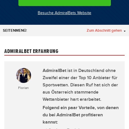
Besuche AdmiralBets Website
SEITENMENÜ:
Zum Abschnitt gehen
ADMIRALBET ERFAHRUNG
AdmiralBet
ist in Deutschland ohne
Zweifel einer der Top 10 Anbieter für
Sportwetten. Diesen Ruf hat sich der
Florian
aus Österreich stammende
Wettanbieter hart erarbeitet.
Folgend ein paar Vorteile, von denen
du bei AdmiralBet profitieren
kannst: