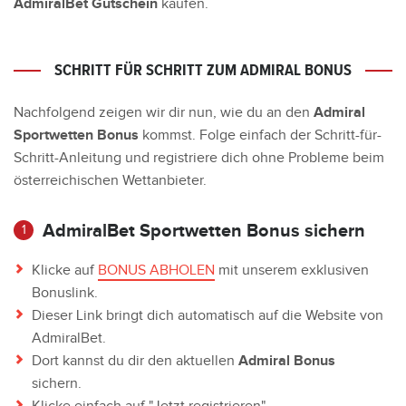
AdmiralBet Gutschein
kaufen.
SCHRITT FÜR SCHRITT ZUM ADMIRAL BONUS
Nachfolgend zeigen wir dir nun, wie du an den
Admiral
Sportwetten Bonus
kommst. Folge einfach der Schritt-für-
Schritt-Anleitung und registriere dich ohne Probleme beim
österreichischen Wettanbieter.
AdmiralBet Sportwetten Bonus sichern
1
Klicke auf
BONUS ABHOLEN
mit unserem exklusiven
Bonuslink.
Dieser Link bringt dich automatisch auf die Website von
AdmiralBet.
Dort kannst du dir den aktuellen
Admiral Bonus
sichern.