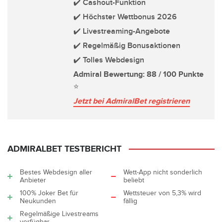
✔️ Cashout-Funktion
✔️ Höchster Wettbonus 2026
✔️ Livestreaming-Angebote
✔️ Regelmäßig Bonusaktionen
✔️ Tolles Webdesign
Admiral Bewertung: 88 / 100 Punkte
⭐️
Jetzt bei AdmiralBet registrieren
ADMIRALBET TESTBERICHT
Bestes Webdesign aller
Wett-App nicht sonderlich
Anbieter
beliebt
100% Joker Bet für
Wettsteuer von 5,3% wird
Neukunden
fällig
Regelmäßige Livestreams
verfügbar