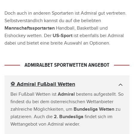
Doch auch in anderen Sportarten ist Admiral gut vertreten.
Selbstverständlich kannst du auf die beliebten
Mannschaftssportarten
Handball, Basketball und
Eishockey wetten. Der
US-Sport
ist ebenfalls bei Admiral
dabei und bietet eine breite Auswahl an Optionen.
ADMIRALBET SPORTWETTEN ANGEBOT
⚽️ Admiral Fußball Wetten
Bei Fußball Wetten ist
Admiral
bestens aufgestellt. So
findest du bei dem österreichischen Wettanbieter
zahlreiche Möglichkeiten, um
Bundesliga Wetten
zu
platzieren. Auch die
2. Bundesliga
findet sich im
Wettangebot von Admiral wieder.