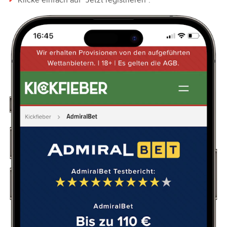
Klicke einfach auf "Jetzt registrieren".