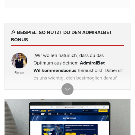
🔎 BEISPIEL: SO NUTZT DU DEN ADMIRALBET
BONUS
„Wir wollen natürlich, dass du das
Optimum aus deinem
AdmiralBet
Willkommensbonus
herausholst. Dabei ist
Florian
es uns wichtig, dich bestmöglich darauf
vorzubereiten und zu unterstützen.
Entsprechend haben wir ein kleines
Beispiel für dich parat.
Beginnen wir mit der Einzahlung. Bis zu
einer Ersteinzahlung im Wert von 100 Euro
erhältst du die AdmiralBet JokerBet mit