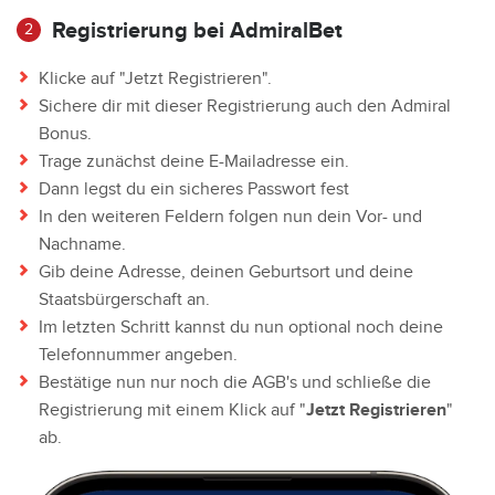
Registrierung bei AdmiralBet
2
Klicke auf "Jetzt Registrieren".
Sichere dir mit dieser Registrierung auch den Admiral
Bonus.
Trage zunächst deine E-Mailadresse ein.
Dann legst du ein sicheres Passwort fest
In den weiteren Feldern folgen nun dein Vor- und
Nachname.
Gib deine Adresse, deinen Geburtsort und deine
Staatsbürgerschaft an.
Im letzten Schritt kannst du nun optional noch deine
Telefonnummer angeben.
Bestätige nun nur noch die AGB's und schließe die
Registrierung mit einem Klick auf "
Jetzt Registrieren
"
ab.