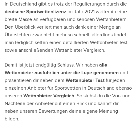
In Deutschland gibt es trotz der Regulierungen durch die
deutsche Sportwettenlizenz
im Jahr 2021 weiterhin eine
breite Masse an verfügbaren und seriösen Wettanbietern.
Den Überblick verliert man auch dank einer Menge an
Übersichten zwar nicht mehr so schnell, allerdings findet
man lediglich selten einen detaillierten Wettanbieter Test
sowie anschließenden Wettanbieter Vergleich.
Damit ist jetzt endgültig Schluss. Wir haben
alle
Wettanbieter ausführlich unter die Lupe genommen
und
präsentieren dir neben dem
Wettanbieter Test
für jeden
einzelnen Anbieter für Sportwetten in Deutschland ebenso
unseren
Wettanbieter Vergleich
. So siehst du die Vor- und
Nachteile der Anbieter auf einen Blick und kannst dir
neben unseren Bewertungen deine eigene Meinung
bilden.