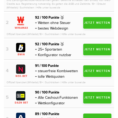
und Zahlungsmethoden-Ausnahmen gelten. Gewinne schließen den Einsatz von Wett-
Credits aus. Registrierung notwendig. Es gelten die AGB und Zeitlimits. 18+ | Erlaubt
(Whitelist) | Suchtrisiken | Hilfe unter buwei.de
92 / 100 Punkte 🥈
+ Wetten ohne Steuer
JETZT WETTEN
WINAMAX
+ bestes Webdesign
Offiziell lizenziert (Whitelist) 18+ | Suchtrisiken | Hilfe unter buwei.de
92 / 100 Punkte 🥉
+ 25+ Sportarten
JETZT WETTEN
BWIN
+ Konfigurator nutzbar
91 / 100 Punkte
+ steuerfreie Kombiwetten
JETZT WETTEN
NEO.BET
+ tolle Wettquoten
Offiziell lizenziert (Whitelist) 18+ | Suchtrisiken | Hilfe unter buwei.de
90 / 100 Punkte
+ Alle Cashout-Funktionen
JETZT WETTEN
DAZN BET
+ Wettkonfigurator
89 / 100 Punkte