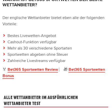
WETTANBIETER?
Der englische Wettanbieter bietet eben alle der folgenden
Vorteile:
Bestes Livewetten-Angebot
Cashout-Funktion verfügbar
Mehr als 30 verschiedene Sportarten
Sportwetten abgeben ohne Steuer
Zahlreiche Livestreams verfügbar
🏅
Bet365 Sportwetten Review
⎸ 🎁
Bet365 Sportwetten
Bonus
ALLE WETTANBIETER IM AUSFÜHRLICHEN
WETTANBIETER TEST