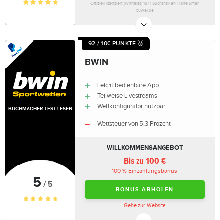
Offiziell lizenziert (Whitelist) 18+ | Suchtrisiken | Hilfe unter
buwei.de
92 / 100 PUNKTE 🥉
BWIN
Leicht bedienbare App
Teilweise Livestreams
Wettkonfigurator nutzbar
BUCHMACHER-TEST LESEN
Wettsteuer von 5,3 Prozent
WILLKOMMENSANGEBOT
Bis zu 100 €
100 % Einzahlungsbonus
5
/ 5
BONUS ABHOLEN
Gehe zur Website