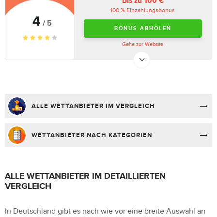
Bis zu 100 €
100 % Einzahlungsbonus
4
/ 5
BONUS ABHOLEN
Gehe zur Website
ALLE WETTANBIETER IM VERGLEICH
WETTANBIETER NACH KATEGORIEN
ALLE WETTANBIETER IM DETAILLIERTEN
VERGLEICH
In Deutschland gibt es nach wie vor eine breite Auswahl an