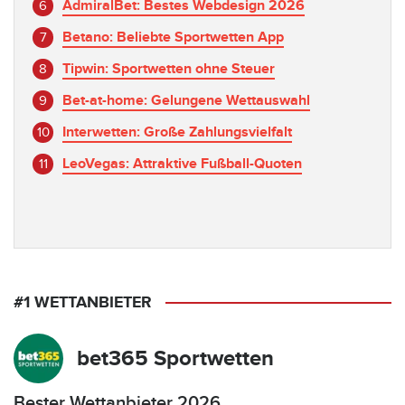
AdmiralBet: Bestes Webdesign 2026
Betano: Beliebte Sportwetten App
Tipwin: Sportwetten ohne Steuer
Bet-at-home: Gelungene Wettauswahl
Interwetten: Große Zahlungsvielfalt
LeoVegas: Attraktive Fußball-Quoten
#1 WETTANBIETER
bet365 Sportwetten
Bester Wettanbieter 2026