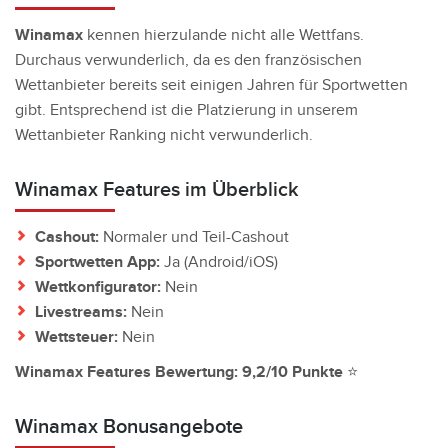
Winamax
kennen hierzulande nicht alle Wettfans.
Durchaus verwunderlich, da es den französischen
Wettanbieter bereits seit einigen Jahren für Sportwetten
gibt. Entsprechend ist die Platzierung in unserem
Wettanbieter Ranking nicht verwunderlich.
Winamax Features im Überblick
Cashout:
Normaler und Teil-Cashout
Sportwetten App:
Ja (Android/iOS)
Wettkonfigurator:
Nein
Livestreams:
Nein
Wettsteuer:
Nein
Winamax Features Bewertung: 9,2/10 Punkte
⭐️
Winamax Bonusangebote