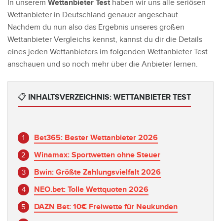
In unserem
Wettanbieter Test
haben wir uns alle seriösen
Wettanbieter in Deutschland genauer angeschaut.
Nachdem du nun also das Ergebnis unseres großen
Wettanbieter Vergleichs kennst, kannst du dir die Details
eines jeden Wettanbieters im folgenden Wettanbieter Test
anschauen und so noch mehr über die Anbieter lernen.
📋 INHALTSVERZEICHNIS: WETTANBIETER TEST
Bet365: Bester Wettanbieter 2026
Winamax: Sportwetten ohne Steuer
Bwin: Größte Zahlungsvielfalt 2026
NEO.bet: Tolle Wettquoten 2026
DAZN Bet: 10€ Freiwette für Neukunden