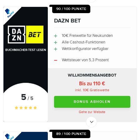
90 / 100 PUNKTE
DAZN BET
10€ Freiwette für Neukunden
Alle Cashout-Funktionen
Wettkonfigurator verfügbar
BUCHMACHER-TEST LESEN
Wettsteuer von 5,3 Prozent
WILLKOMMENSANGEBOT
Bis zu 110 €
inkl. 10€ Gratiswette
5
/ 5
BONUS ABHOLEN
Gehe zur Website
89 / 100 PUNKTE