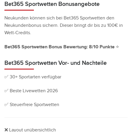
Bet365 Sportwetten Bonusangebote
Neukunden können sich bei Bet365 Sportwetten den
Neukundenbonus sichern. Dieser bringt dir bis zu 100€ in
Wett-Credits.
Bet365 Sportwetten Bonus Bewertung: 8/10 Punkte
⭐️
Bet365 Sportwetten Vor- und Nachteile
✅ 30+ Sportarten verfügbar
✅ Beste Livewetten 2026
✅ Steuerfreie Sportwetten
❌ Layout unübersichtlich