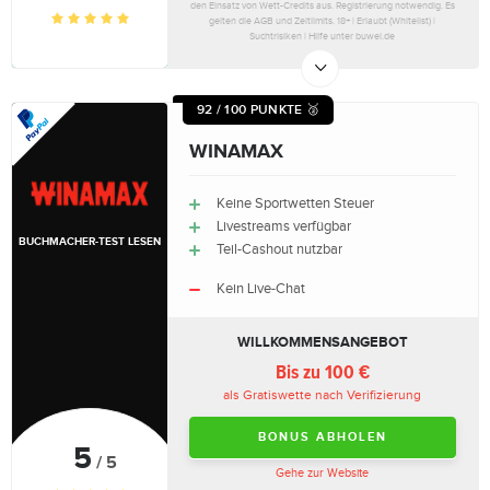
den Einsatz von Wett-Credits aus. Registrierung notwendig. Es
gelten die AGB und Zeitlimits. 18+ | Erlaubt (Whitelist) |
Suchtrisiken | Hilfe unter buwei.de
92 / 100 PUNKTE 🥈
WINAMAX
Keine Sportwetten Steuer
Livestreams verfügbar
BUCHMACHER-TEST LESEN
Teil-Cashout nutzbar
Kein Live-Chat
WILLKOMMENSANGEBOT
Bis zu 100 €
als Gratiswette nach Verifizierung
BONUS ABHOLEN
5
/ 5
Gehe zur Website