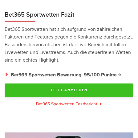
Bet365 Sportwetten Fazit
Bet365 Sportwetten hat sich aufgrund von zahlreichen
Faktoren und Features gegen die Konkurrenz durchgesetzt.
Besonders hervorzuheben ist der Live-Bereich mit tollen
Livewetten und Livestreams. Auch die steuerfreien Wetten
sind ein echtes Highlight.
Bet365 Sportwetten Bewertung: 95/100 Punkte ⭐️
JETZT ANMELDEN
Bet365 Sportwetten Testbericht