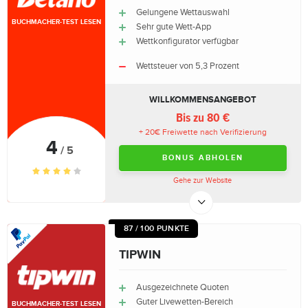
Gelungene Wettauswahl
BUCHMACHER-TEST LESEN
Sehr gute Wett-App
Wettkonfigurator verfügbar
Wettsteuer von 5,3 Prozent
WILLKOMMENSANGEBOT
Bis zu 80 €
+ 20€ Freiwette nach Verifizierung
4
/ 5
BONUS ABHOLEN
Gehe zur Website
87 / 100 PUNKTE
TIPWIN
Ausgezeichnete Quoten
Guter Livewetten-Bereich
BUCHMACHER-TEST LESEN