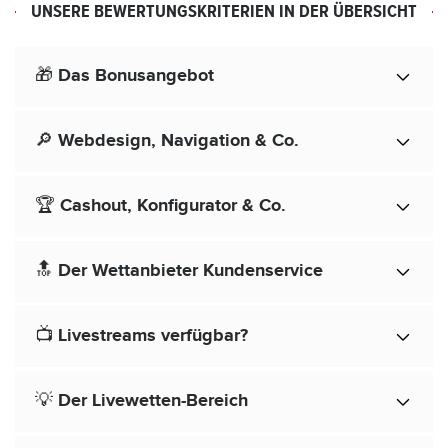
UNSERE BEWERTUNGSKRITERIEN IN DER ÜBERSICHT
🎁 Das Bonusangebot
🔎 Webdesign, Navigation & Co.
🏆 Cashout, Konfigurator & Co.
🔝 Der Wettanbieter Kundenservice
📺 Livestreams verfügbar?
💡 Der Livewetten-Bereich