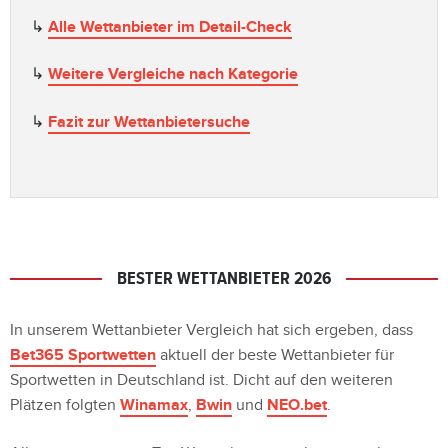
↳
Alle Wettanbieter im Detail-Check
↳
Weitere Vergleiche nach Kategorie
↳
Fazit zur Wettanbietersuche
BESTER WETTANBIETER 2026
In unserem Wettanbieter Vergleich hat sich ergeben, dass
Bet365 Sportwetten
aktuell der beste Wettanbieter für
Sportwetten in Deutschland ist. Dicht auf den weiteren
Plätzen folgten
Winamax
,
Bwin
und
NEO.bet
.