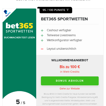
95 / 100 PUNKTE 🏅
BET365 SPORTWETTEN
Cashout verfügbar
Teilweise Livestreams
BUCHMACHER-TEST LESEN
Wettkonfigurator verfügbar
Layout unübersichtlich
WILLKOMMENSANGEBOT
Bis zu 100 €
in Wett-Credits
BONUS ABHOLEN
Gehe zur Website
Bis zu €100 in Wett-Credits für neue Kunden bei bet365.
Bedingung für Wett-Credits-Freigabe: Mindesteinzahlung €5
5
und 1x abgerechnete Wette. Mindestquoten, Wett- und
/ 5
Zahlungsmethoden-Ausnahmen gelten. Gewinne schließen