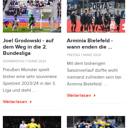
Joel Grodowski - auf
Arminia Bielefeld -
dem Weg in die 2.
wann enden die ...
Bundesliga
FREITAG 1 MÄRZ 2024
DONNERSTAG 7 MÄRZ 2024
Mit dem bisherigen
Preußen Münster spielt
Saisonverlauf dürfte wohl
bisher eine sehr souveräne
niemand zufrieden sein bei
Spielzeit 2023/24 in der 3.
Arminia Bielefeld. ...
Liga und steht ...
Weiterlesen
Weiterlesen