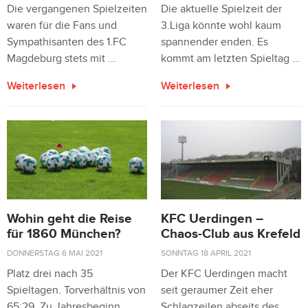
Die vergangenen Spielzeiten
Die aktuelle Spielzeit der
waren für die Fans und
3.Liga könnte wohl kaum
Sympathisanten des 1.FC
spannender enden. Es
Magdeburg stets mit ...
kommt am letzten Spieltag ...
Weiterlesen
Weiterlesen
Wohin geht die Reise
KFC Uerdingen –
für 1860 München?
Chaos-Club aus Krefeld
DONNERSTAG 6 MAI 2021
SONNTAG 18 APRIL 2021
Platz drei nach 35
Der KFC Uerdingen macht
Spieltagen. Torverhältnis von
seit geraumer Zeit eher
65:29. Zu Jahresbeginn
Schlagzeilen abseits des