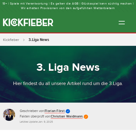
18+ | Spiele mit Verantwortung | Es gelten die AGB | Glücksspiel kann süchtig machen |
Wir erhalten Provisionen von den aufgeführten Wettanbietern
3.Liga News
Kickfieber
3. Liga News
Hier findest du all unsere Artikel rund um die 3.Liga.
Geschrieben von:
Florian Först
,
Fakten überprüft von:
Christian Waidmann
,
Letztes Update:
Jan. 9, 2025