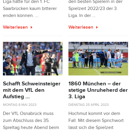
Liga hätte für den 1. FC
den besten Spielern in der
Saarbrücken kaum bitterer
Spielzeit 2022/23 der 3.
enden können. ...
Liga. In der ...
Weiterlesen
Weiterlesen
Schafft Schweinsteiger
1860 München – der
mit dem VfL den
stetige Unruheherd der
Aufstieg ...
3. Liga
MONTAG 8 MAI 2023
DIENSTAG 25 APRIL 2023
Der VfL Osnabrück muss
Hochmut kommt vor dem
zum Abschluss des 35.
Fall. Mit diesem Sprichwort
Spieltag heute Abend beim
lässt sich die Spielzeit