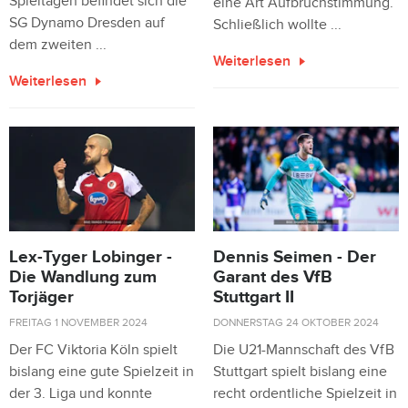
Spieltagen befindet sich die
eine Art Aufbruchstimmung.
SG Dynamo Dresden auf
Schließlich wollte ...
dem zweiten ...
Weiterlesen
Weiterlesen
Lex-Tyger Lobinger -
Dennis Seimen - Der
Die Wandlung zum
Garant des VfB
Torjäger
Stuttgart II
FREITAG 1 NOVEMBER 2024
DONNERSTAG 24 OKTOBER 2024
Der FC Viktoria Köln spielt
Die U21-Mannschaft des VfB
bislang eine gute Spielzeit in
Stuttgart spielt bislang eine
der 3. Liga und konnte
recht ordentliche Spielzeit in