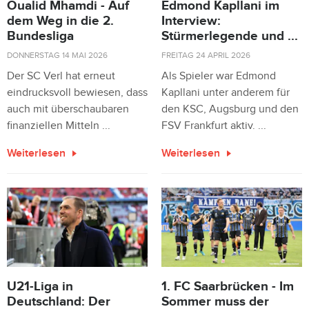
Oualid Mhamdi - Auf
Edmond Kapllani im
dem Weg in die 2.
Interview:
Bundesliga
Stürmerlegende und ...
DONNERSTAG 14 MAI 2026
FREITAG 24 APRIL 2026
Der SC Verl hat erneut
Als Spieler war Edmond
eindrucksvoll bewiesen, dass
Kapllani unter anderem für
auch mit überschaubaren
den KSC, Augsburg und den
finanziellen Mitteln ...
FSV Frankfurt aktiv. ...
Weiterlesen
Weiterlesen
U21-Liga in
1. FC Saarbrücken - Im
Deutschland: Der
Sommer muss der