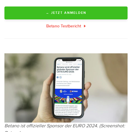
→ JETZT ANMELDEN
Betano Testbericht
Betano ist offizieller Sponsor der EURO 2024. (Screenshot: