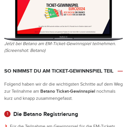
Jetzt bei Betano am EM-Ticket-Gewinnspiel teilnehmen.
(Screenshot: Betano)
SO NIMMST DU AM TICKET-GEWINNSPIEL TEIL
Folgend haben wir dir die wichtigsten Schritte auf dem Weg
zur Teilnahme am
Betano Ticket-Gewinnspiel
nochmals
kurz und knapp zusammengefasst.
Die Betano Registrierung
1
Für die Teilnahme am Gewinnspiel für die EM-Tickets