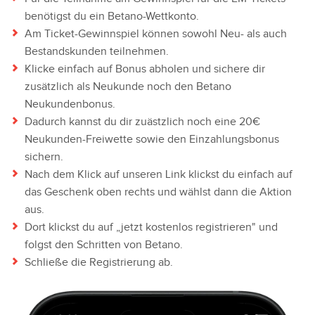
benötigst du ein Betano-Wettkonto.
Am Ticket-Gewinnspiel können sowohl Neu- als auch
Bestandskunden teilnehmen.
Klicke einfach auf Bonus abholen und sichere dir
zusätzlich als Neukunde noch den Betano
Neukundenbonus.
Dadurch kannst du dir zuästzlich noch eine 20€
Neukunden-Freiwette sowie den Einzahlungsbonus
sichern.
Nach dem Klick auf unseren Link klickst du einfach auf
das Geschenk oben rechts und wählst dann die Aktion
aus.
Dort klickst du auf „jetzt kostenlos registrieren" und
folgst den Schritten von Betano.
Schließe die Registrierung ab.