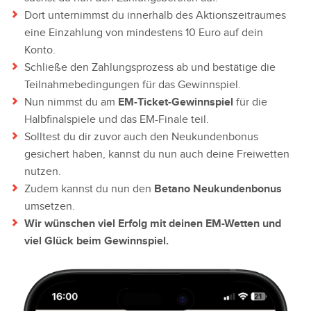
Dort unternimmst du innerhalb des Aktionszeitraumes
eine Einzahlung von mindestens 10 Euro auf dein
Konto.
Schließe den Zahlungsprozess ab und bestätige die
Teilnahmebedingungen für das Gewinnspiel.
Nun nimmst du am
EM-Ticket-Gewinnspiel
für die
Halbfinalspiele und das EM-Finale teil.
Solltest du dir zuvor auch den Neukundenbonus
gesichert haben, kannst du nun auch deine Freiwetten
nutzen.
Zudem kannst du nun den
Betano Neukundenbonus
umsetzen.
Wir wünschen viel Erfolg mit deinen EM-Wetten und
viel Glück beim Gewinnspiel.