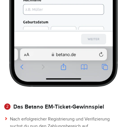
Das Betano EM-Ticket-Gewinnspiel
2
Nach erfolgreicher Registrierung und Verifizierung
suchst du nun den Zahlungsbereich auf.