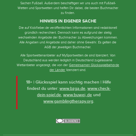
Sachen Fußball. Außerdem beschäftigen wir uns auch mit Fußball-
Wetten und Sportwetten und helfen Dir dabei, die besten Buchmacher
zu finden.
HINWEIS IN EIGENER SACHE
Die auf Kickfieber.de veröffentlichten Informationen sind redaktionell
gründlich recherchiert. Dennoch kann es aufgrund der stetig
wechselnden Angebote der Buchmacher zu Abweichungen kommen.
Alle Angaben und Angebote sind daher ohne Gewähr. Es gelten die
AGB der jeweiligen Buchmacher.
Alle Sportwettenanbieter auf MySportwetten.de sind lizenziert. Von
Deutschland aus werden lediglich in Deutschland zugelassene
Wettanbieter angezeigt, die von der
Gemeinsamen Glücksspielbehörde
der Länder
lizenziert sind.
18+ | Glücksspiel kann süchtig machen | Hilfe
findest du unter:
www.bzga.de
,
www.check-
dein-spiel.de
,
www.buwei,.de
und
www.gamblingtherapy.org
.