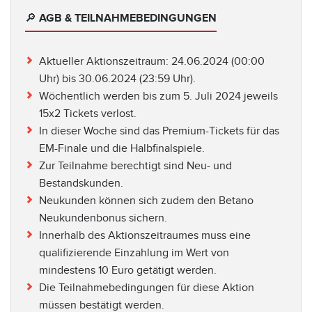
🔎 AGB & TEILNAHMEBEDINGUNGEN
Aktueller Aktionszeitraum: 24.06.2024 (00:00
Uhr) bis 30.06.2024 (23:59 Uhr).
Wöchentlich werden bis zum 5. Juli 2024 jeweils
15x2 Tickets verlost.
In dieser Woche sind das Premium-Tickets für das
EM-Finale und die Halbfinalspiele.
Zur Teilnahme berechtigt sind Neu- und
Bestandskunden.
Neukunden können sich zudem den Betano
Neukundenbonus sichern.
Innerhalb des Aktionszeitraumes muss eine
qualifizierende Einzahlung im Wert von
mindestens 10 Euro getätigt werden.
Die Teilnahmebedingungen für diese Aktion
müssen bestätigt werden.