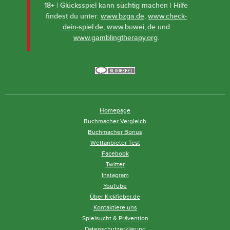
18+ | Glücksspiel kann süchtig machen | Hilfe
findest du unter:
www.bzga.de
,
www.check-
dein-spiel.de
,
www.buwei,.de
und
www.gamblingtherapy.org
.
Homepage
Buchmacher Vergleich
Buchmacher Bonus
Wettanbieter Test
Facebook
Twitter
Instagram
YouTube
Über Kickfieber.de
Kontaktiere uns
Spielsucht & Prävention
Datenschutzerklärung