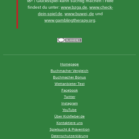
18+ | Glücksspiel kann süchtig machen | Hilfe
findest du unter:
www.bzga.de
,
www.check-
dein-spiel.de
,
www.buwei,.de
und
www.gamblingtherapy.org
.
Homepage
Buchmacher Vergleich
Buchmacher Bonus
Wettanbieter Test
Facebook
Twitter
Instagram
YouTube
Über Kickfieber.de
Kontaktiere uns
Spielsucht & Prävention
Datenschutzerklärung