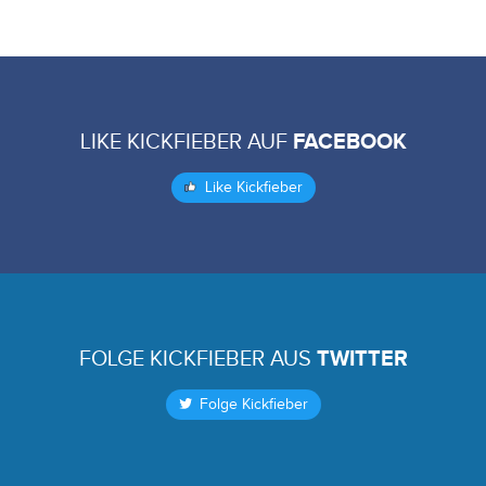
LIKE KICKFIEBER AUF
FACEBOOK
Like Kickfieber
FOLGE KICKFIEBER AUS
TWITTER
Folge Kickfieber