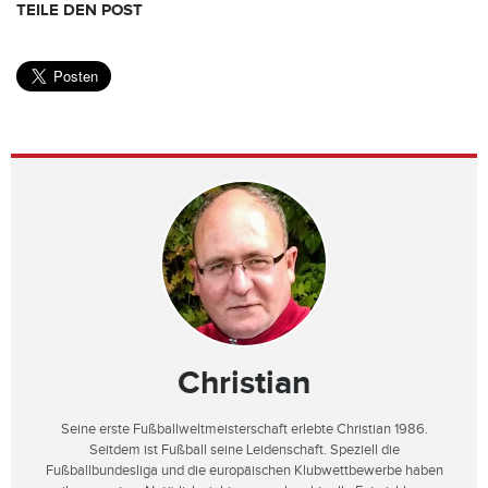
TEILE DEN POST
Christian
Seine erste Fußballweltmeisterschaft erlebte Christian 1986.
Seitdem ist Fußball seine Leidenschaft. Speziell die
Fußballbundesliga und die europäischen Klubwettbewerbe haben