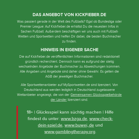
DAS ANGEBOT VON KICKFIEBER.DE
Was passiert gerade in der Welt des Fußballs? Egal ob Bundesliga oder
Premier League: Auf Kickfieber.de erhältst Du die neuesten Infos in
Sachen Fußball. Außerdem beschäftigen wir uns auch mit Fußball-
Wetten und Sportwetten und helfen Dir dabei, die besten Buchmacher
zu finden.
HINWEIS IN EIGENER SACHE
Die auf Kickfieber.de veröffentlichten Informationen sind redaktionell
gründlich recherchiert. Dennoch kann es aufgrund der stetig
wechselnden Angebote der Buchmacher zu Abweichungen kommen.
Alle Angaben und Angebote sind daher ohne Gewähr. Es gelten die
AGB der jeweiligen Buchmacher.
Alle Sportwettenanbieter auf MySportwetten.de sind lizenziert. Von
Deutschland aus werden lediglich in Deutschland zugelassene
Wettanbieter angezeigt, die von der
Gemeinsamen Glücksspielbehörde
der Länder
lizenziert sind.
18+ | Glücksspiel kann süchtig machen | Hilfe
findest du unter:
www.bzga.de
,
www.check-
dein-spiel.de
,
www.buwei,.de
und
www.gamblingtherapy.org
.