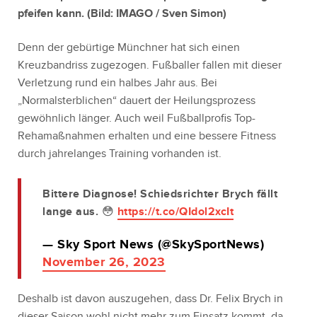
pfeifen kann. (Bild:
IMAGO / Sven Simon
)
Denn der gebürtige Münchner hat sich einen
Kreuzbandriss zugezogen. Fußballer fallen mit dieser
Verletzung rund ein halbes Jahr aus. Bei
„Normalsterblichen“ dauert der Heilungsprozess
gewöhnlich länger. Auch weil Fußballprofis Top-
Rehamaßnahmen erhalten und eine bessere Fitness
durch jahrelanges Training vorhanden ist.
Bittere Diagnose! Schiedsrichter Brych fällt
lange aus. 😳
https://t.co/QIdol2xcIt
— Sky Sport News (@SkySportNews)
November 26, 2023
Deshalb ist davon auszugehen, dass Dr. Felix Brych in
dieser Saison wohl nicht mehr zum Einsatz kommt, da