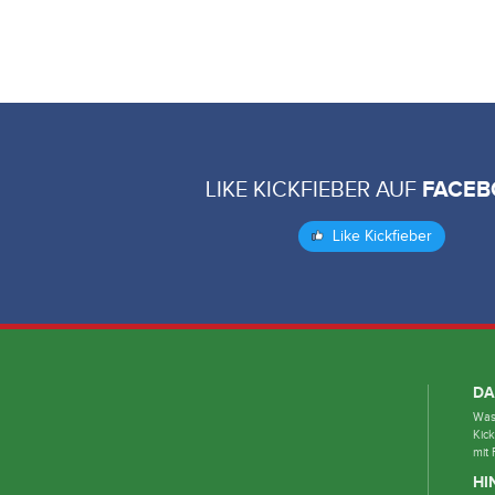
LIKE KICKFIEBER AUF
FACEB
Like Kickfieber
DA
Was 
Kick
mit 
HI