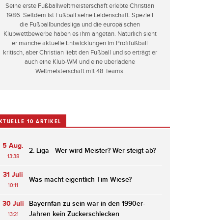
Seine erste Fußballweltmeisterschaft erlebte Christian
1986. Seitdem ist Fußball seine Leidenschaft. Speziell
die Fußballbundesliga und die europäischen
Klubwettbewerbe haben es ihm angetan. Natürlich sieht
er manche aktuelle Entwicklungen im Profifußball
kritisch, aber Christian liebt den Fußball und so erträgt er
auch eine Klub-WM und eine überladene
Weltmeisterschaft mit 48 Teams.
KTUELLE 10 ARTIKEL
5 Aug.
2. Liga - Wer wird Meister? Wer steigt ab?
13:38
31 Juli
Was macht eigentlich Tim Wiese?
10:11
30 Juli
Bayernfan zu sein war in den 1990er-
Jahren kein Zuckerschlecken
13:21