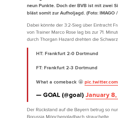
neun Punkte. Doch der BVB ist mit zwei S
bläst somit zur Aufholjagd. (Foto:
IMAGO /
Dabei könnte der 3:2-Sieg über Eintracht F
von Trainer Marco Rose lag bis zur 71. Minu
durch Thorgan Hazard drehten die Schwarz-G
HT: Frankfurt 2-0 Dortmund
FT: Frankfurt 2-3 Dortmund
What a comeback 🤩
pic.twitter.c
— GOAL (@goal)
January 8,
Der Rückstand auf die Bayern betrug so nu
Borussia Mönchengladbach strauchelte.