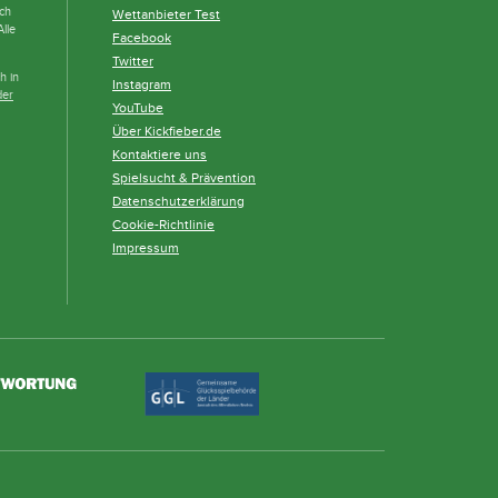
och
Wettanbieter Test
lle
Facebook
Twitter
h in
Instagram
der
YouTube
Über Kickfieber.de
Kontaktiere uns
Spielsucht & Prävention
Datenschutzerklärung
Cookie-Richtlinie
Impressum