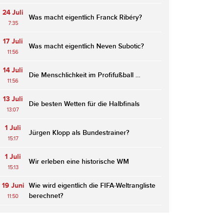
24 Juli
Was macht eigentlich Franck Ribéry?
7:35
17 Juli
Was macht eigentlich Neven Subotic?
11:56
14 Juli
Die Menschlichkeit im Profifußball …
11:56
13 Juli
Die besten Wetten für die Halbfinals
13:07
1 Juli
Jürgen Klopp als Bundestrainer?
15:17
1 Juli
Wir erleben eine historische WM
15:13
19 Juni
Wie wird eigentlich die FIFA-Weltrangliste
berechnet?
11:50