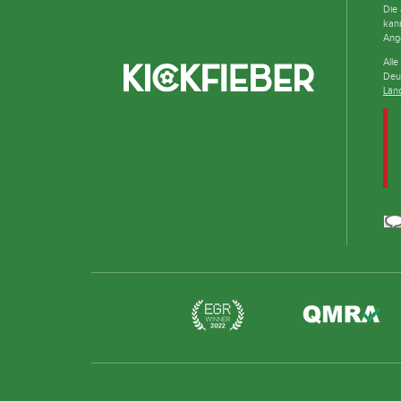
Die 
kan
Ang
Alle
Deu
Län