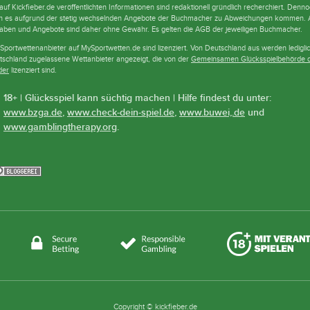
auf Kickfieber.de veröffentlichten Informationen sind redaktionell gründlich recherchiert. Denn
n es aufgrund der stetig wechselnden Angebote der Buchmacher zu Abweichungen kommen. A
aben und Angebote sind daher ohne Gewähr. Es gelten die AGB der jeweiligen Buchmacher.
 Sportwettenanbieter auf MySportwetten.de sind lizenziert. Von Deutschland aus werden lediglic
tschland zugelassene Wettanbieter angezeigt, die von der
Gemeinsamen Glücksspielbehörde 
der
lizenziert sind.
18+ | Glücksspiel kann süchtig machen | Hilfe findest du unter:
www.bzga.de
,
www.check-dein-spiel.de
,
www.buwei,.de
und
www.gamblingtherapy.org
.
Copyright © kickfieber.de