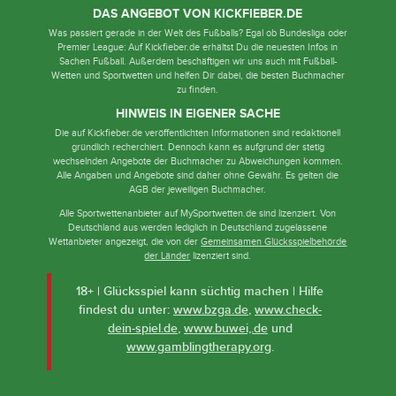
DAS ANGEBOT VON KICKFIEBER.DE
Was passiert gerade in der Welt des Fußballs? Egal ob Bundesliga oder
Premier League: Auf Kickfieber.de erhältst Du die neuesten Infos in
Sachen Fußball. Außerdem beschäftigen wir uns auch mit Fußball-
Wetten und Sportwetten und helfen Dir dabei, die besten Buchmacher
zu finden.
HINWEIS IN EIGENER SACHE
Die auf Kickfieber.de veröffentlichten Informationen sind redaktionell
gründlich recherchiert. Dennoch kann es aufgrund der stetig
wechselnden Angebote der Buchmacher zu Abweichungen kommen.
Alle Angaben und Angebote sind daher ohne Gewähr. Es gelten die
AGB der jeweiligen Buchmacher.
Alle Sportwettenanbieter auf MySportwetten.de sind lizenziert. Von
Deutschland aus werden lediglich in Deutschland zugelassene
Wettanbieter angezeigt, die von der
Gemeinsamen Glücksspielbehörde
der Länder
lizenziert sind.
18+ | Glücksspiel kann süchtig machen | Hilfe
findest du unter:
www.bzga.de
,
www.check-
dein-spiel.de
,
www.buwei,.de
und
www.gamblingtherapy.org
.