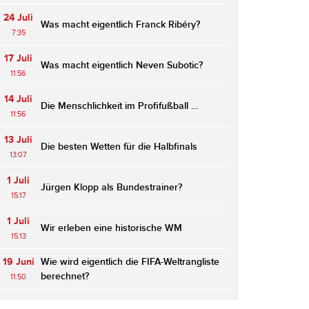
24 Juli
Was macht eigentlich Franck Ribéry?
7:35
17 Juli
Was macht eigentlich Neven Subotic?
11:56
14 Juli
Die Menschlichkeit im Profifußball …
11:56
13 Juli
Die besten Wetten für die Halbfinals
13:07
1 Juli
Jürgen Klopp als Bundestrainer?
15:17
1 Juli
Wir erleben eine historische WM
15:13
19 Juni
Wie wird eigentlich die FIFA-Weltrangliste
berechnet?
11:50