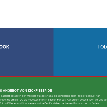
OOK
FOL
S ANGEBOT VON KICKFIEBER.DE
passiert gerade in der Welt des Fußballs? Egal ob Bundesliga oder Premier League: Auf
fieber.de erhältst Du die neuesten Infos in Sachen Fußball. Außerdem beschäftigen wir uns au
Fußball-Wetten und Sportwetten und helfen Dir dabei, die besten Buchmacher zu finden.