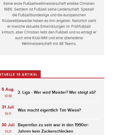
Seine erste Fußballweltmeisterschaft erlebte Christian
1986. Seitdem ist Fußball seine Leidenschaft. Speziell
die Fußballbundesliga und die europäischen
Klubwettbewerbe haben es ihm angetan. Natürlich sieht
er manche aktuelle Entwicklungen im Profifußball
kritisch, aber Christian liebt den Fußball und so erträgt er
auch eine Klub-WM und eine überladene
Weltmeisterschaft mit 48 Teams.
KTUELLE 10 ARTIKEL
5 Aug.
2. Liga - Wer wird Meister? Wer steigt ab?
13:38
31 Juli
Was macht eigentlich Tim Wiese?
10:11
30 Juli
Bayernfan zu sein war in den 1990er-
Jahren kein Zuckerschlecken
13:21