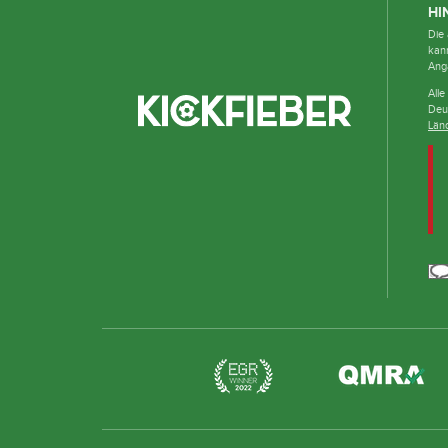
HI
Die 
kan
Ang
Alle
Deu
Län