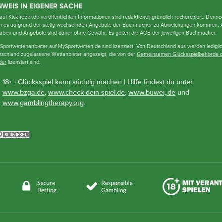
NWEIS IN EIGENER SACHE
auf Kickfieber.de veröffentlichten Informationen sind redaktionell gründlich recherchiert. Denn
n es aufgrund der stetig wechselnden Angebote der Buchmacher zu Abweichungen kommen. A
aben und Angebote sind daher ohne Gewähr. Es gelten die AGB der jeweiligen Buchmacher.
 Sportwettenanbieter auf MySportwetten.de sind lizenziert. Von Deutschland aus werden lediglic
tschland zugelassene Wettanbieter angezeigt, die von der
Gemeinsamen Glücksspielbehörde 
der
lizenziert sind.
18+ | Glücksspiel kann süchtig machen | Hilfe findest du unter:
www.bzga.de
,
www.check-dein-spiel.de
,
www.buwei,.de
und
www.gamblingtherapy.org
.