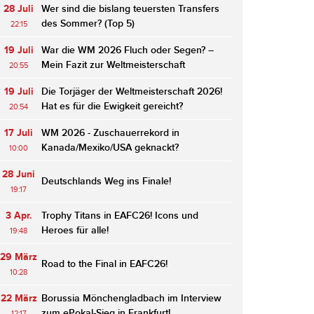
28 Juli
Wer sind die bislang teuersten Transfers
des Sommer? (Top 5)
22:15
19 Juli
War die WM 2026 Fluch oder Segen? –
Mein Fazit zur Weltmeisterschaft
20:55
19 Juli
Die Torjäger der Weltmeisterschaft 2026!
Hat es für die Ewigkeit gereicht?
20:54
17 Juli
WM 2026 - Zuschauerrekord in
Kanada/Mexiko/USA geknackt?
10:00
28 Juni
Deutschlands Weg ins Finale!
19:17
3 Apr.
Trophy Titans in EAFC26! Icons und
Heroes für alle!
19:48
29 März
Road to the Final in EAFC26!
10:28
22 März
Borussia Mönchengladbach im Interview
zum ePokal-Sieg in Frankfurt!
12:17