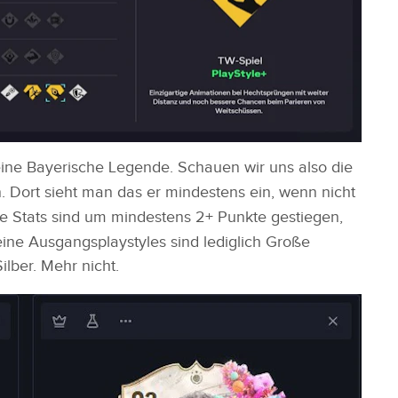
eine Bayerische Legende. Schauen wir uns also die
 Dort sieht man das er mindestens ein, wenn nicht
e Stats sind um mindestens 2+ Punkte gestiegen,
Seine Ausgangsplaystyles sind lediglich Große
ilber. Mehr nicht.