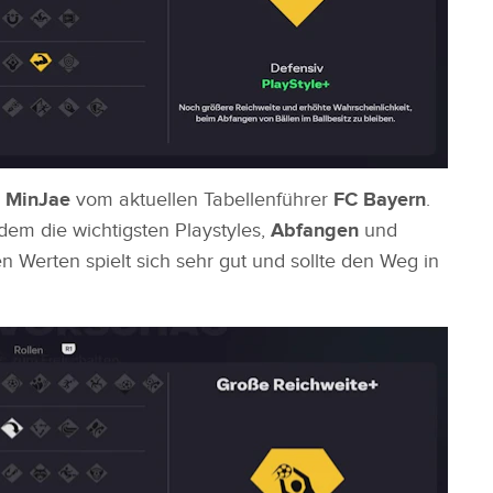
 MinJae
vom aktuellen Tabellenführer
FC Bayern
.
udem die wichtigsten Playstyles,
Abfangen
und
en Werten spielt sich sehr gut und sollte den Weg in