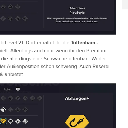
 Level 21. Dort erhaltet ihr die
Tottenham -
spielt. Allerdings auch nur wenn ihr den Premium
, die allerdings eine Schwäche offenbart. Weder
 der Außenposition schon schwierig. Auch Raserei
ß anbietet.