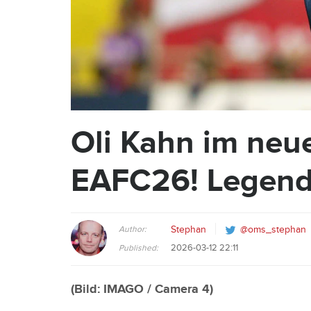
Oli Kahn im neu
EAFC26! Legend
Author:
Stephan
@oms_stephan
2026-03-12 22:11
Published:
(Bild:
IMAGO / Camera 4
)