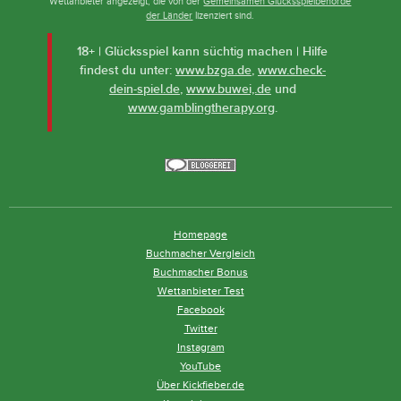
Wettanbieter angezeigt, die von der
Gemeinsamen Glücksspielbehörde
der Länder
lizenziert sind.
18+ | Glücksspiel kann süchtig machen | Hilfe
findest du unter:
www.bzga.de
,
www.check-
dein-spiel.de
,
www.buwei,.de
und
www.gamblingtherapy.org
.
Homepage
Buchmacher Vergleich
Buchmacher Bonus
Wettanbieter Test
Facebook
Twitter
Instagram
YouTube
Über Kickfieber.de