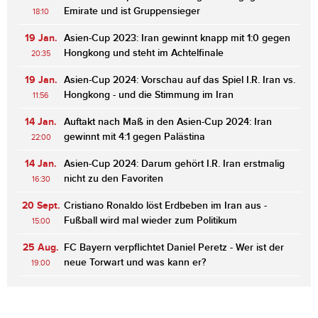
Emirate und ist Gruppensieger
18:10
19 Jan.
Asien-Cup 2023: Iran gewinnt knapp mit 1:0 gegen
Hongkong und steht im Achtelfinale
20:35
19 Jan.
Asien-Cup 2024: Vorschau auf das Spiel I.R. Iran vs.
Hongkong - und die Stimmung im Iran
11:56
14 Jan.
Auftakt nach Maß in den Asien-Cup 2024: Iran
gewinnt mit 4:1 gegen Palästina
22:00
14 Jan.
Asien-Cup 2024: Darum gehört I.R. Iran erstmalig
nicht zu den Favoriten
16:30
20 Sept.
Cristiano Ronaldo löst Erdbeben im Iran aus -
Fußball wird mal wieder zum Politikum
15:00
25 Aug.
FC Bayern verpflichtet Daniel Peretz - Wer ist der
neue Torwart und was kann er?
19:00