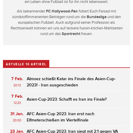
ein Leben ohne Fußball ist für ihn nicht lebenswert.
Als bekennender
FC Hollywood-Fan
füttert Euch Farsad mit
zündstoffimmanenten Beiträgen rund um die
Bundesliga
und den
europäischen Fußball. Auch aufgrund seiner Profession als
Rechtsanwalt können wir uns auf leckere fusion-kitchen-Mahlzeiten
rund um das
Sportrecht
freuen.
AKTUELLE 10 ARTIKEL
7 Feb.
Almoez schießt Katar ins Finale des Asien-Cup-
2023! - Iran ausgeschieden
20:13
7 Feb.
Asien-Cup-2023: Schafft es Iran ins Finale?
12:23
31 Jan.
AFC Asien-Cup 2023: Iran erst nach
Elfmeterschießen im Viertelfinale
20:00
23 Jan.
AFC Asien-Cup 2023: Iran siegt mit 2:1 gegen VA