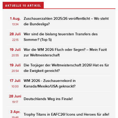
AKTUELLE 10 ARTIKEL
1 Aug.
Zuschauerzahlen 2025/26 veröffentlicht – Wo steht
die Bundesliga?
13:34
28 Juli
Wer sind die bislang teuersten Transfers des
Sommer? (Top 5)
22:15
19 Juli
War die WM 2026 Fluch oder Segen? – Mein Fazit
zur Weltmeisterschaft
20:55
19 Juli
Die Torjäger der Weltmeisterschaft 2026! Hat es für
die Ewigkeit gereicht?
20:54
17 Juli
WM 2026 - Zuschauerrekord in
Kanada/Mexiko/USA geknackt?
10:00
28 Juni
Deutschlands Weg ins Finale!
19:17
3 Apr.
Trophy Titans in EAFC26! Icons und Heroes für alle!
19:48