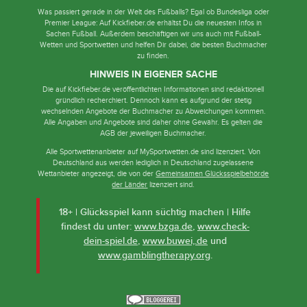
Was passiert gerade in der Welt des Fußballs? Egal ob Bundesliga oder
Premier League: Auf Kickfieber.de erhältst Du die neuesten Infos in
Sachen Fußball. Außerdem beschäftigen wir uns auch mit Fußball-
Wetten und Sportwetten und helfen Dir dabei, die besten Buchmacher
zu finden.
HINWEIS IN EIGENER SACHE
Die auf Kickfieber.de veröffentlichten Informationen sind redaktionell
gründlich recherchiert. Dennoch kann es aufgrund der stetig
wechselnden Angebote der Buchmacher zu Abweichungen kommen.
Alle Angaben und Angebote sind daher ohne Gewähr. Es gelten die
AGB der jeweiligen Buchmacher.
Alle Sportwettenanbieter auf MySportwetten.de sind lizenziert. Von
Deutschland aus werden lediglich in Deutschland zugelassene
Wettanbieter angezeigt, die von der
Gemeinsamen Glücksspielbehörde
der Länder
lizenziert sind.
18+ | Glücksspiel kann süchtig machen | Hilfe
findest du unter:
www.bzga.de
,
www.check-
dein-spiel.de
,
www.buwei,.de
und
www.gamblingtherapy.org
.