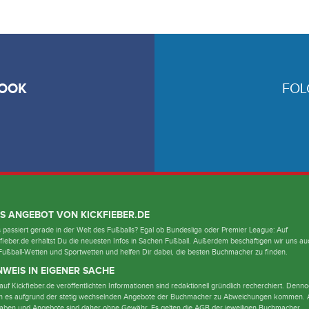
OOK
FOL
S ANGEBOT VON KICKFIEBER.DE
passiert gerade in der Welt des Fußballs? Egal ob Bundesliga oder Premier League: Auf
fieber.de erhältst Du die neuesten Infos in Sachen Fußball. Außerdem beschäftigen wir uns au
Fußball-Wetten und Sportwetten und helfen Dir dabei, die besten Buchmacher zu finden.
NWEIS IN EIGENER SACHE
auf Kickfieber.de veröffentlichten Informationen sind redaktionell gründlich recherchiert. Denn
n es aufgrund der stetig wechselnden Angebote der Buchmacher zu Abweichungen kommen. A
aben und Angebote sind daher ohne Gewähr. Es gelten die AGB der jeweiligen Buchmacher.