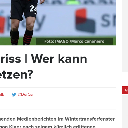
iss | Wer kann
etzen?
A
alk
@DerCsn
menden Medienberichten im Wintertransferfenster
on Kjaer nach seinem kürzlich erlittenen