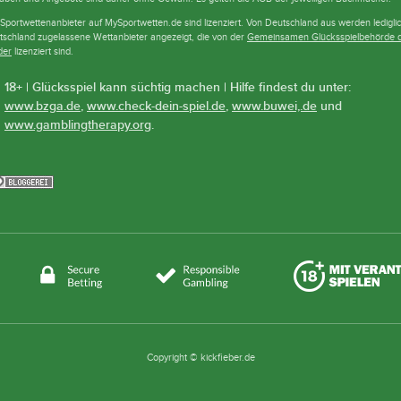
 Sportwettenanbieter auf MySportwetten.de sind lizenziert. Von Deutschland aus werden lediglic
tschland zugelassene Wettanbieter angezeigt, die von der
Gemeinsamen Glücksspielbehörde 
der
lizenziert sind.
18+ | Glücksspiel kann süchtig machen | Hilfe findest du unter:
www.bzga.de
,
www.check-dein-spiel.de
,
www.buwei,.de
und
www.gamblingtherapy.org
.
Copyright © kickfieber.de