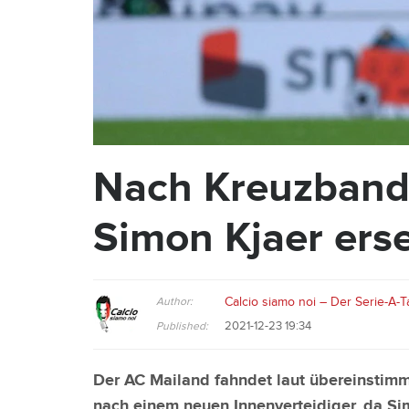
Nach Kreuzbandr
Simon Kjaer ers
Author:
Calcio siamo noi – Der Serie-A-T
2021-12-23 19:34
Published:
Der AC Mailand fahndet laut übereinstim
nach einem neuen Innenverteidiger, da Sim