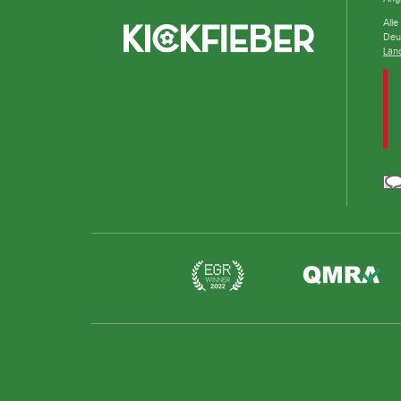
Alle
Deu
Län