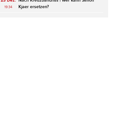
23 Dez.
Nach Kreuzbandriss | Wer kann Simon
Kjaer ersetzen?
19:34