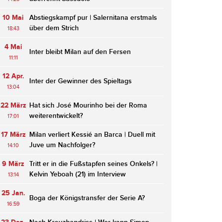
10 Mai
Abstiegskampf pur | Salernitana erstmals
über dem Strich
18:43
4 Mai
Inter bleibt Milan auf den Fersen
11:11
12 Apr.
Inter der Gewinner des Spieltags
13:04
22 März
Hat sich José Mourinho bei der Roma
weiterentwickelt?
17:01
17 März
Milan verliert Kessié an Barca | Duell mit
Juve um Nachfolger?
14:10
9 März
Tritt er in die Fußstapfen seines Onkels? |
Kelvin Yeboah (21) im Interview
13:14
25 Jan.
Boga der Königstransfer der Serie A?
16:59