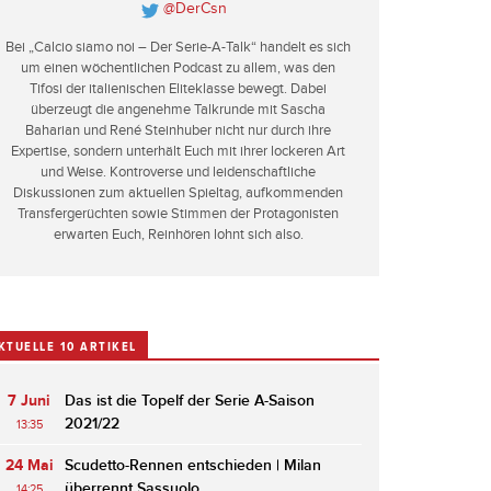
@DerCsn
Bei „Calcio siamo noi – Der Serie-A-Talk“ handelt es sich
um einen wöchentlichen Podcast zu allem, was den
Tifosi der italienischen Eliteklasse bewegt. Dabei
überzeugt die angenehme Talkrunde mit Sascha
Baharian und René Steinhuber nicht nur durch ihre
Expertise, sondern unterhält Euch mit ihrer lockeren Art
und Weise. Kontroverse und leidenschaftliche
Diskussionen zum aktuellen Spieltag, aufkommenden
Transfergerüchten sowie Stimmen der Protagonisten
erwarten Euch, Reinhören lohnt sich also.
KTUELLE 10 ARTIKEL
7 Juni
Das ist die Topelf der Serie A-Saison
2021/22
13:35
24 Mai
Scudetto-Rennen entschieden | Milan
überrennt Sassuolo
14:25