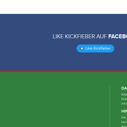
LIKE KICKFIEBER AUF
FACEB
Like Kickfieber
DA
Was 
Kick
mit 
HI
Die 
kan
Ang