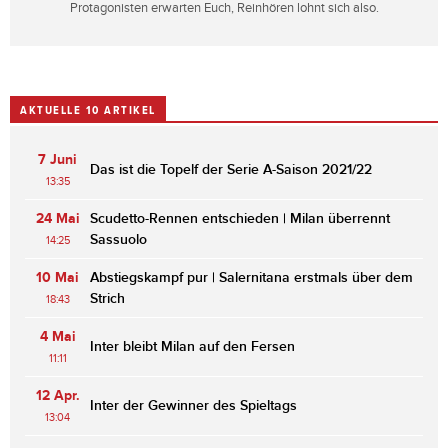
Protagonisten erwarten Euch, Reinhören lohnt sich also.
AKTUELLE 10 ARTIKEL
7 Juni
Das ist die Topelf der Serie A-Saison 2021/22
13:35
24 Mai
Scudetto-Rennen entschieden | Milan überrennt
Sassuolo
14:25
10 Mai
Abstiegskampf pur | Salernitana erstmals über dem
Strich
18:43
4 Mai
Inter bleibt Milan auf den Fersen
11:11
12 Apr.
Inter der Gewinner des Spieltags
13:04