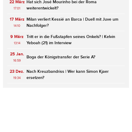
22 März
Hat sich José Mourinho bei der Roma
weiterentwickelt?
17:01
17 März
Milan verliert Kessié an Barca | Duell mit Juve um
Nachfolger?
14:10
9 März
Tritt er in die Fußstapfen seines Onkels? | Kelvin
Yeboah (21) im Interview
13:14
25 Jan.
Boga der Königstransfer der Serie A?
16:59
23 Dez.
Nach Kreuzbandriss | Wer kann Simon Kjaer
ersetzen?
19:34