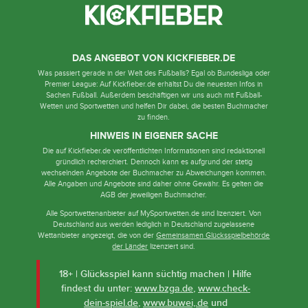
DAS ANGEBOT VON KICKFIEBER.DE
Was passiert gerade in der Welt des Fußballs? Egal ob Bundesliga oder
Premier League: Auf Kickfieber.de erhältst Du die neuesten Infos in
Sachen Fußball. Außerdem beschäftigen wir uns auch mit Fußball-
Wetten und Sportwetten und helfen Dir dabei, die besten Buchmacher
zu finden.
HINWEIS IN EIGENER SACHE
Die auf Kickfieber.de veröffentlichten Informationen sind redaktionell
gründlich recherchiert. Dennoch kann es aufgrund der stetig
wechselnden Angebote der Buchmacher zu Abweichungen kommen.
Alle Angaben und Angebote sind daher ohne Gewähr. Es gelten die
AGB der jeweiligen Buchmacher.
Alle Sportwettenanbieter auf MySportwetten.de sind lizenziert. Von
Deutschland aus werden lediglich in Deutschland zugelassene
Wettanbieter angezeigt, die von der
Gemeinsamen Glücksspielbehörde
der Länder
lizenziert sind.
18+ | Glücksspiel kann süchtig machen | Hilfe
findest du unter:
www.bzga.de
,
www.check-
dein-spiel.de
,
www.buwei,.de
und