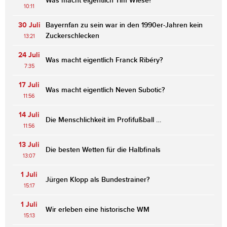
Was macht eigentlich Tim Wiese?
10:11
30 Juli
Bayernfan zu sein war in den 1990er-Jahren kein
Zuckerschlecken
13:21
24 Juli
Was macht eigentlich Franck Ribéry?
7:35
17 Juli
Was macht eigentlich Neven Subotic?
11:56
14 Juli
Die Menschlichkeit im Profifußball …
11:56
13 Juli
Die besten Wetten für die Halbfinals
13:07
1 Juli
Jürgen Klopp als Bundestrainer?
15:17
1 Juli
Wir erleben eine historische WM
15:13