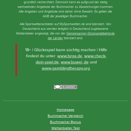
gründlich recherchiert. Dennoch kann es aufgrund der stetig
wechselnden Angebote der Buchmacher zu Abweichungen kommen.
Alle Angaben und Angebote sind daher ohne Gewähr. Es gelten die
AGB der jeweiligen Buchmacher.
Alle Sportwettenanbieter auf MySportwetten.de sind lizenziert. Von
Deutschland aus werden lediglich in Deutschland zugelassene
Wettanbieter angezeigt, die von der
Gemeinsamen Glücksspielbehörde
der Länder
lizenziert sind.
18+ | Glücksspiel kann süchtig machen | Hilfe
findest du unter:
www.bzga.de
,
www.check-
dein-spiel.de
,
www.buwei,.de
und
www.gamblingtherapy.org
.
Homepage
Buchmacher Vergleich
Buchmacher Bonus
Wettanbieter Test