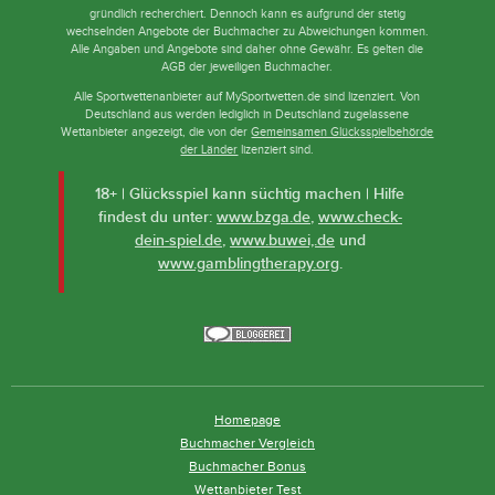
gründlich recherchiert. Dennoch kann es aufgrund der stetig
wechselnden Angebote der Buchmacher zu Abweichungen kommen.
Alle Angaben und Angebote sind daher ohne Gewähr. Es gelten die
AGB der jeweiligen Buchmacher.
Alle Sportwettenanbieter auf MySportwetten.de sind lizenziert. Von
Deutschland aus werden lediglich in Deutschland zugelassene
Wettanbieter angezeigt, die von der
Gemeinsamen Glücksspielbehörde
der Länder
lizenziert sind.
18+ | Glücksspiel kann süchtig machen | Hilfe
findest du unter:
www.bzga.de
,
www.check-
dein-spiel.de
,
www.buwei,.de
und
www.gamblingtherapy.org
.
Homepage
Buchmacher Vergleich
Buchmacher Bonus
Wettanbieter Test