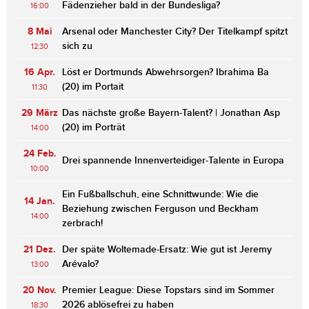
Fädenzieher bald in der Bundesliga?
16:00
8 Mai
Arsenal oder Manchester City? Der Titelkampf spitzt
sich zu
12:30
16 Apr.
Löst er Dortmunds Abwehrsorgen? Ibrahima Ba
(20) im Portait
11:30
29 März
Das nächste große Bayern-Talent? | Jonathan Asp
(20) im Porträt
14:00
24 Feb.
Drei spannende Innenverteidiger-Talente in Europa
10:00
Ein Fußballschuh, eine Schnittwunde: Wie die
14 Jan.
Beziehung zwischen Ferguson und Beckham
14:00
zerbrach!
21 Dez.
Der späte Woltemade-Ersatz: Wie gut ist Jeremy
Arévalo?
13:00
20 Nov.
Premier League: Diese Topstars sind im Sommer
2026 ablösefrei zu haben
18:30