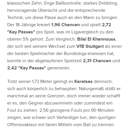
klassischen Zehn: Enge Ballkontrolle, starkes Dribbling,
hervorragende Übersicht und die entsprechende
Technik, um diese Pässe auch an den Mann zu bringen.
Der 18-Jährige kreiert
1,96 Chancen
und spielt
2,72
"Key Passes"
pro Spiel, was im Ligavergleich zu den
oberen 5% gehört. Zum Vergleich:
Bilal El Khannouss
,
der sich seit seinem Wechsel zum
VfB Stuttgart
als einer
der besten Spielmacher der Bundesliga erwiesen hat,
konnte in der abgelaufenen Spielzeit
2,31 Chancen
und
2,42 "Key Passes"
generieren.
Trotz seiner 1,73 Meter gelingt es
Karetsas
dennoch,
sich auch körperlich zu behaupten. Naturgemäß stößt er
manchmal an seine Grenzen, doch immer wieder schafft
er es, den Gegner abzuwimmeln oder zumindest ein
Foul zu ziehen. 2,56 gezogene Fouls pro 90 Minuten
zeigen, wie schwer sich Verteidiger tun, den quirligen
Offensivakteur mit fairen Mitteln vom Ball zu trennen.