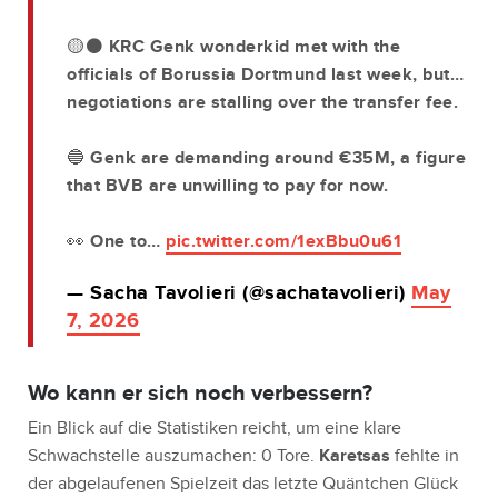
🟡⚫️ KRC Genk wonderkid met with the
officials of Borussia Dortmund last week, but…
negotiations are stalling over the transfer fee.
🔵 Genk are demanding around €35M, a figure
that BVB are unwilling to pay for now.
👀 One to…
pic.twitter.com/1exBbu0u61
— Sacha Tavolieri (@sachatavolieri)
May
7, 2026
Wo kann er sich noch verbessern?
Ein Blick auf die Statistiken reicht, um eine klare
Schwachstelle auszumachen: 0 Tore.
Karetsas
fehlte in
der abgelaufenen Spielzeit das letzte Quäntchen Glück