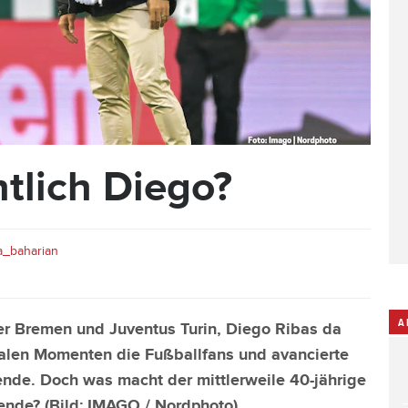
tlich Diego?
_baharian
A
er Bremen und Juventus Turin, Diego Ribas da
ialen Momenten die Fußballfans und avancierte
ende. Doch was macht der mittlerweile 40-jährige
ende? (Bild:
IMAGO / Nordphoto
)