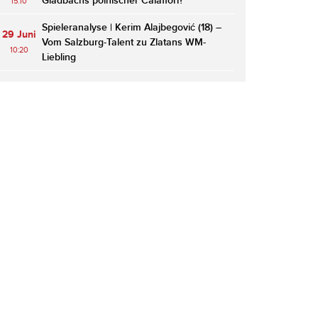
Gladbachs polnischer Calafiori?
15:10
Spieleranalyse | Kerim Alajbegović (18) –
29 Juni
Vom Salzburg-Talent zu Zlatans WM-
10:20
Liebling