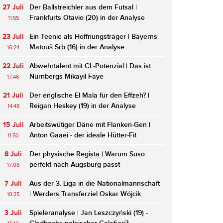
27 Juli
Der Ballstreichler aus dem Futsal |
Frankfurts Otavio (20) in der Analyse
11:55
23 Juli
Ein Teenie als Hoffnungsträger | Bayerns
Matouš Srb (16) in der Analyse
16:24
22 Juli
Abwehrtalent mit CL-Potenzial | Das ist
Nürnbergs Mikayil Faye
17:46
21 Juli
Der englische El Mala für den Effzeh? |
Reigan Heskey (19) in der Analyse
14:48
15 Juli
Arbeitswütiger Däne mit Flanken-Gen |
Anton Gaaei - der ideale Hütter-Fit
11:50
8 Juli
Der physische Regista | Warum Suso
perfekt nach Augsburg passt
17:08
7 Juli
Aus der 3. Liga in die Nationalmannschaft
| Werders Transferziel Oskar Wójcik
10:25
3 Juli
Spieleranalyse | Jan Leszczyński (19) -