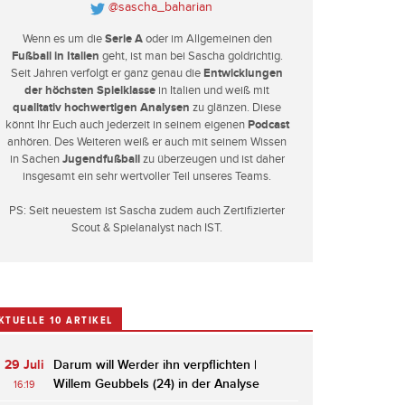
@sascha_baharian
Wenn es um die
Serie A
oder im Allgemeinen den
Fußball in Italien
geht, ist man bei Sascha goldrichtig.
Seit Jahren verfolgt er ganz genau die
Entwicklungen
der höchsten Spielklasse
in Italien und weiß mit
qualitativ hochwertigen Analysen
zu glänzen. Diese
könnt Ihr Euch auch jederzeit in seinem eigenen
Podcast
anhören. Des Weiteren weiß er auch mit seinem Wissen
in Sachen
Jugendfußball
zu überzeugen und ist daher
insgesamt ein sehr wertvoller Teil unseres Teams.
PS: Seit neuestem ist Sascha zudem auch Zertifizierter
Scout & Spielanalyst nach IST.
KTUELLE 10 ARTIKEL
29 Juli
Darum will Werder ihn verpflichten |
Willem Geubbels (24) in der Analyse
16:19