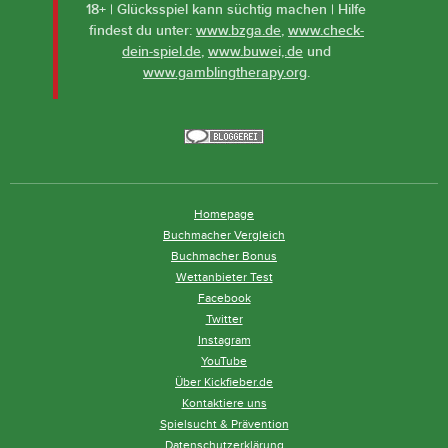
18+ | Glücksspiel kann süchtig machen | Hilfe
findest du unter:
www.bzga.de
,
www.check-
dein-spiel.de
,
www.buwei,.de
und
www.gamblingtherapy.org
.
Homepage
Buchmacher Vergleich
Buchmacher Bonus
Wettanbieter Test
Facebook
Twitter
Instagram
YouTube
Über Kickfieber.de
Kontaktiere uns
Spielsucht & Prävention
Datenschutzerklärung