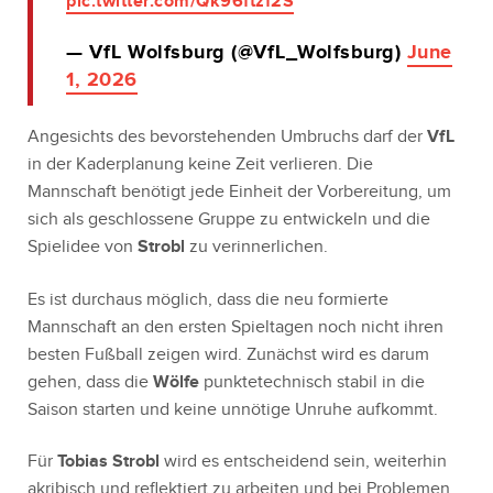
pic.twitter.com/Qk96ftzf2S
— VfL Wolfsburg (@VfL_Wolfsburg)
June
1, 2026
Angesichts des bevorstehenden Umbruchs darf der
VfL
in der Kaderplanung keine Zeit verlieren. Die
Mannschaft benötigt jede Einheit der Vorbereitung, um
sich als geschlossene Gruppe zu entwickeln und die
Spielidee von
Strobl
zu verinnerlichen.
Es ist durchaus möglich, dass die neu formierte
Mannschaft an den ersten Spieltagen noch nicht ihren
besten Fußball zeigen wird. Zunächst wird es darum
gehen, dass die
Wölfe
punktetechnisch stabil in die
Saison starten und keine unnötige Unruhe aufkommt.
Für
Tobias Strobl
wird es entscheidend sein, weiterhin
akribisch und reflektiert zu arbeiten und bei Problemen