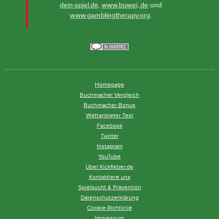
dein-spiel.de
,
www.buwei,.de
und
www.gamblingtherapy.org
.
Homepage
Buchmacher Vergleich
Buchmacher Bonus
Wettanbieter Test
Facebook
Twitter
Instagram
YouTube
Über Kickfieber.de
Kontaktiere uns
Spielsucht & Prävention
Datenschutzerklärung
Cookie-Richtlinie
Impressum