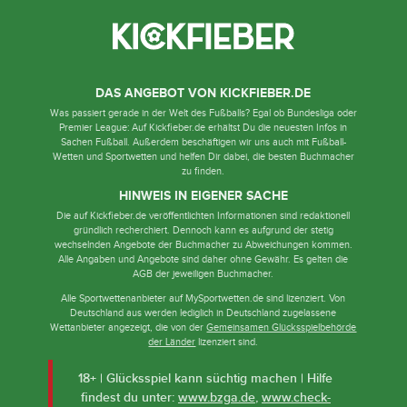
DAS ANGEBOT VON KICKFIEBER.DE
Was passiert gerade in der Welt des Fußballs? Egal ob Bundesliga oder
Premier League: Auf Kickfieber.de erhältst Du die neuesten Infos in
Sachen Fußball. Außerdem beschäftigen wir uns auch mit Fußball-
Wetten und Sportwetten und helfen Dir dabei, die besten Buchmacher
zu finden.
HINWEIS IN EIGENER SACHE
Die auf Kickfieber.de veröffentlichten Informationen sind redaktionell
gründlich recherchiert. Dennoch kann es aufgrund der stetig
wechselnden Angebote der Buchmacher zu Abweichungen kommen.
Alle Angaben und Angebote sind daher ohne Gewähr. Es gelten die
AGB der jeweiligen Buchmacher.
Alle Sportwettenanbieter auf MySportwetten.de sind lizenziert. Von
Deutschland aus werden lediglich in Deutschland zugelassene
Wettanbieter angezeigt, die von der
Gemeinsamen Glücksspielbehörde
der Länder
lizenziert sind.
18+ | Glücksspiel kann süchtig machen | Hilfe
findest du unter:
www.bzga.de
,
www.check-