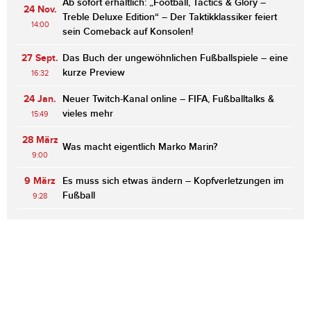
Ab sofort erhältlich: „Football, Tactics & Glory –
24 Nov.
Treble Deluxe Edition“ – Der Taktikklassiker feiert
14:00
sein Comeback auf Konsolen!
27 Sept.
Das Buch der ungewöhnlichen Fußballspiele – eine
kurze Preview
16:32
24 Jan.
Neuer Twitch-Kanal online – FIFA, Fußballtalks &
vieles mehr
15:49
28 März
Was macht eigentlich Marko Marin?
9:00
9 März
Es muss sich etwas ändern – Kopfverletzungen im
Fußball
9:28