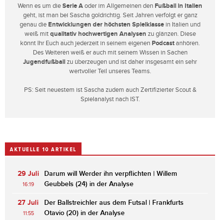
Wenn es um die
Serie A
oder im Allgemeinen den
Fußball in Italien
geht, ist man bei Sascha goldrichtig. Seit Jahren verfolgt er ganz
genau die
Entwicklungen der höchsten Spielklasse
in Italien und
weiß mit
qualitativ hochwertigen Analysen
zu glänzen. Diese
könnt Ihr Euch auch jederzeit in seinem eigenen
Podcast
anhören.
Des Weiteren weiß er auch mit seinem Wissen in Sachen
Jugendfußball
zu überzeugen und ist daher insgesamt ein sehr
wertvoller Teil unseres Teams.
PS: Seit neuestem ist Sascha zudem auch Zertifizierter Scout &
Spielanalyst nach IST.
AKTUELLE 10 ARTIKEL
29 Juli
Darum will Werder ihn verpflichten | Willem
Geubbels (24) in der Analyse
16:19
27 Juli
Der Ballstreichler aus dem Futsal | Frankfurts
Otavio (20) in der Analyse
11:55