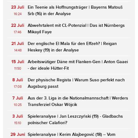
23 Juli
Ein Teenie als Hoffnungsträger | Bayerns Matouš
Srb (16) in der Analyse
16:24
22 Juli
Abwehrtalent mit CL-Potenzial | Das ist Nürnbergs
Mikayil Faye
17:46
21 Juli
Der englische El Mala für den Effzeh? | Reigan
Heskey (19) in der Analyse
14:48
15 Juli
Arbeitswütiger Däne mit Flanken-Gen | Anton Gaaei
- der ideale Hütter-Fit
11:50
8 Juli
Der physische Regista | Warum Suso perfekt nach
Augsburg passt
17:08
7 Juli
Aus der 3. Liga in die Nationalmannschaft | Werders
Transferziel Oskar Wójcik
10:25
3 Juli
Spieleranalyse | Jan Leszczyński (19) - Gladbachs
polnischer Calafiori?
15:10
29 Juni
Spieleranalyse | Kerim Alajbegović (18) – Vom