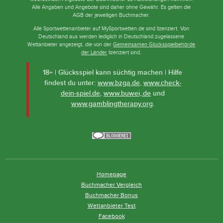
Alle Angaben und Angebote sind daher ohne Gewähr. Es gelten die
AGB der jeweiligen Buchmacher.
Alle Sportwettenanbieter auf MySportwetten.de sind lizenziert. Von
Deutschland aus werden lediglich in Deutschland zugelassene
Wettanbieter angezeigt, die von der
Gemeinsamen Glücksspielbehörde
der Länder
lizenziert sind.
18+ | Glücksspiel kann süchtig machen | Hilfe
findest du unter:
www.bzga.de
,
www.check-
dein-spiel.de
,
www.buwei,.de
und
www.gamblingtherapy.org
.
Homepage
Buchmacher Vergleich
Buchmacher Bonus
Wettanbieter Test
Facebook