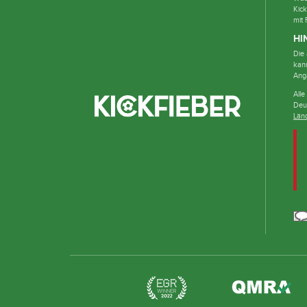
Kick
mit 
HI
Die 
kan
Ang
Alle
Deu
Län