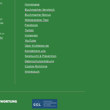
ch
Homepage
Buchmacher Vergleich
Buchmacher Bonus
och
Wettanbieter Test
lle
Facebook
Twitter
h in
Instagram
der
YouTube
Über Kickfieber.de
Kontaktiere uns
Spielsucht & Prävention
Datenschutzerklärung
Cookie-Richtlinie
Impressum