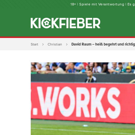
18+ | Spiele mit Verantwortung | Es
David Raum – heiß begehrt und richtig
Start
Christian