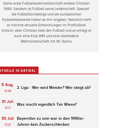
Seine erste Fußballweltmeisterschaft erlebte Christian
1986. Seitdem ist Fußball seine Leidenschaft. Speziell
die Fußballbundesliga und die europäischen
Klubwettbewerbe haben es ihm angetan. Natürlich sieht
er manche aktuelle Entwicklungen im Profifußball
kritisch, aber Christian liebt den Fußball und so erträgt er
auch eine Klub-WM und eine überladene
Weltmeisterschaft mit 48 Teams.
KTUELLE 10 ARTIKEL
5 Aug.
2. Liga - Wer wird Meister? Wer steigt ab?
13:38
31 Juli
Was macht eigentlich Tim Wiese?
10:11
30 Juli
Bayernfan zu sein war in den 1990er-
Jahren kein Zuckerschlecken
13:21