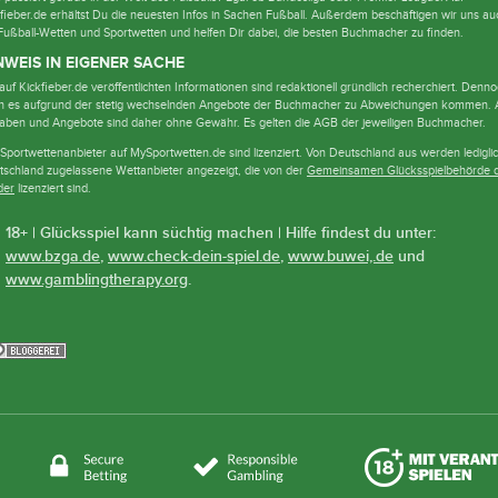
fieber.de erhältst Du die neuesten Infos in Sachen Fußball. Außerdem beschäftigen wir uns au
Fußball-Wetten und Sportwetten und helfen Dir dabei, die besten Buchmacher zu finden.
NWEIS IN EIGENER SACHE
auf Kickfieber.de veröffentlichten Informationen sind redaktionell gründlich recherchiert. Denn
n es aufgrund der stetig wechselnden Angebote der Buchmacher zu Abweichungen kommen. A
aben und Angebote sind daher ohne Gewähr. Es gelten die AGB der jeweiligen Buchmacher.
 Sportwettenanbieter auf MySportwetten.de sind lizenziert. Von Deutschland aus werden lediglic
tschland zugelassene Wettanbieter angezeigt, die von der
Gemeinsamen Glücksspielbehörde 
der
lizenziert sind.
18+ | Glücksspiel kann süchtig machen | Hilfe findest du unter:
www.bzga.de
,
www.check-dein-spiel.de
,
www.buwei,.de
und
www.gamblingtherapy.org
.