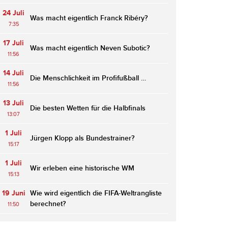
24 Juli
Was macht eigentlich Franck Ribéry?
7:35
17 Juli
Was macht eigentlich Neven Subotic?
11:56
14 Juli
Die Menschlichkeit im Profifußball …
11:56
13 Juli
Die besten Wetten für die Halbfinals
13:07
1 Juli
Jürgen Klopp als Bundestrainer?
15:17
1 Juli
Wir erleben eine historische WM
15:13
19 Juni
Wie wird eigentlich die FIFA-Weltrangliste
berechnet?
11:50