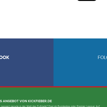
OOK
FOL
S ANGEBOT VON KICKFIEBER.DE
passiert gerade in der Welt des Fußballs? Egal ob Bundesliga oder Premier League: Auf