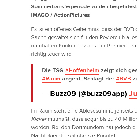
Sommertransferperiode zu den begehrtest
IMAGO / ActionPictures
Es ist ein offenes Geheimnis, dass der BVB
Sache gestaltet sich für den Revierclub alle
namhaften Konkurrenz aus der Premier Leagu
richtig teuer wird.
Die TSG
#Hoffenheim
zeigt sich ge
#Raum
angeht. Schlägt der
#BVB
z
— Buzz09 (@buzz09app)
Ju
Im Raum steht eine Ablösesumme jenseits 
Kicker
mutmaßt, dass sogar bis zu 40 Millio
werden. Bei den Dortmundern hat jedoch d
Nachfolger derzeit oberste Priorität.