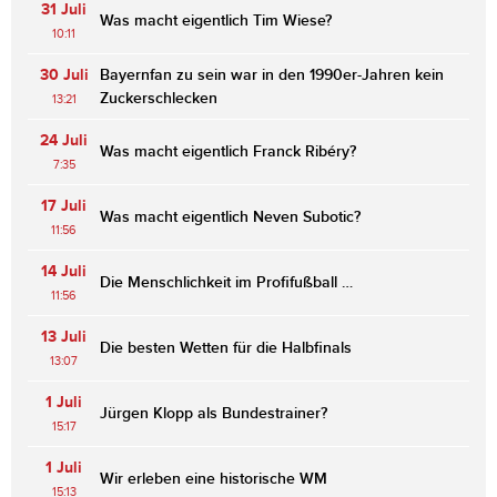
31 Juli
Was macht eigentlich Tim Wiese?
10:11
30 Juli
Bayernfan zu sein war in den 1990er-Jahren kein
Zuckerschlecken
13:21
24 Juli
Was macht eigentlich Franck Ribéry?
7:35
17 Juli
Was macht eigentlich Neven Subotic?
11:56
14 Juli
Die Menschlichkeit im Profifußball …
11:56
13 Juli
Die besten Wetten für die Halbfinals
13:07
1 Juli
Jürgen Klopp als Bundestrainer?
15:17
1 Juli
Wir erleben eine historische WM
15:13