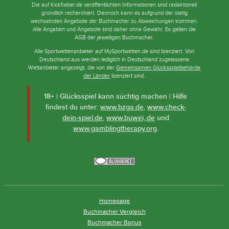
Die auf Kickfieber.de veröffentlichten Informationen sind redaktionell
gründlich recherchiert. Dennoch kann es aufgrund der stetig
wechselnden Angebote der Buchmacher zu Abweichungen kommen.
Alle Angaben und Angebote sind daher ohne Gewähr. Es gelten die
AGB der jeweiligen Buchmacher.
Alle Sportwettenanbieter auf MySportwetten.de sind lizenziert. Von
Deutschland aus werden lediglich in Deutschland zugelassene
Wettanbieter angezeigt, die von der
Gemeinsamen Glücksspielbehörde
der Länder
lizenziert sind.
18+ | Glücksspiel kann süchtig machen | Hilfe
findest du unter:
www.bzga.de
,
www.check-
dein-spiel.de
,
www.buwei,.de
und
www.gamblingtherapy.org
.
Homepage
Buchmacher Vergleich
Buchmacher Bonus