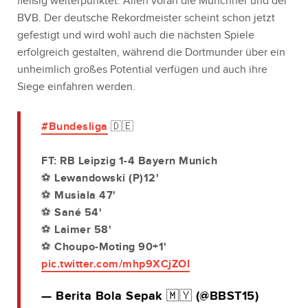
fleißig weiterpunktet. Allen voran die Münchner und der
BVB. Der deutsche Rekordmeister scheint schon jetzt
gefestigt und wird wohl auch die nächsten Spiele
erfolgreich gestalten, während die Dortmunder über ein
unheimlich großes Potential verfügen und auch ihre
Siege einfahren werden.
#Bundesliga
🇩🇪
FT: RB Leipzig 1-4 Bayern Munich
⚽️ Lewandowski (P)12'
⚽️ Musiala 47'
⚽️ Sané 54'
⚽️ Laimer 58'
⚽️ Choupo-Moting 90+1'
pic.twitter.com/mhp9XCjZOl
— Berita Bola Sepak 🇲🇾 (@BBST15)