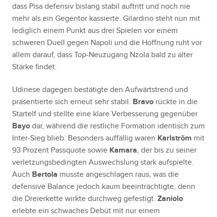
dass Pisa defensiv bislang stabil auftritt und noch nie
mehr als ein Gegentor kassierte. Gilardino steht nun mit
lediglich einem Punkt aus drei Spielen vor einem
schweren Duell gegen Napoli und die Hoffnung ruht vor
allem darauf, dass Top-Neuzugang Nzola bald zu alter
Stärke findet.
Udinese dagegen bestätigte den Aufwärtstrend und
präsentierte sich erneut sehr stabil.
Bravo
rückte in die
Startelf und stellte eine klare Verbesserung gegenüber
Bayo
dar, während die restliche Formation identisch zum
Inter-Sieg blieb. Besonders auffällig waren
Karlström
mit
93 Prozent Passquote sowie
Kamara
, der bis zu seiner
verletzungsbedingten Auswechslung stark aufspielte.
Auch
Bertola
musste angeschlagen raus, was die
defensive Balance jedoch kaum beeinträchtigte, denn
die Dreierkette wirkte durchweg gefestigt.
Zaniolo
erlebte ein schwaches Debüt mit nur einem