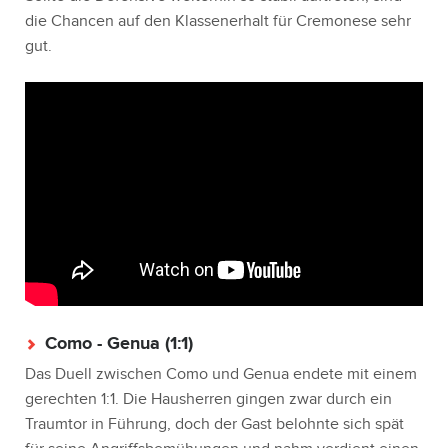
die Chancen auf den Klassenerhalt für Cremonese sehr
gut.
Como - Genua (1:1)
Das Duell zwischen Como und Genua endete mit einem
gerechten 1:1. Die Hausherren gingen zwar durch ein
Traumtor in Führung, doch der Gast belohnte sich spät