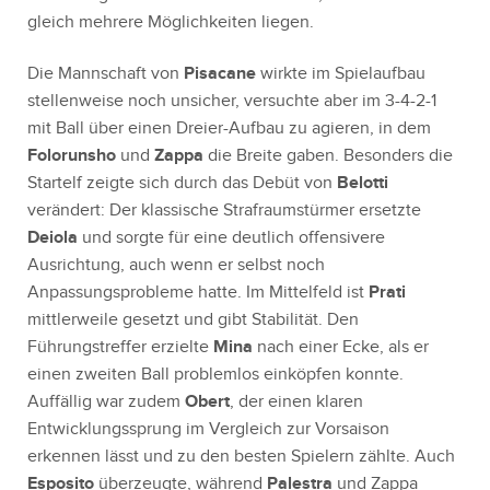
gleich mehrere Möglichkeiten liegen.
Die Mannschaft von
Pisacane
wirkte im Spielaufbau
stellenweise noch unsicher, versuchte aber im 3-4-2-1
mit Ball über einen Dreier-Aufbau zu agieren, in dem
Folorunsho
und
Zappa
die Breite gaben. Besonders die
Startelf zeigte sich durch das Debüt von
Belotti
verändert: Der klassische Strafraumstürmer ersetzte
Deiola
und sorgte für eine deutlich offensivere
Ausrichtung, auch wenn er selbst noch
Anpassungsprobleme hatte. Im Mittelfeld ist
Prati
mittlerweile gesetzt und gibt Stabilität. Den
Führungstreffer erzielte
Mina
nach einer Ecke, als er
einen zweiten Ball problemlos einköpfen konnte.
Auffällig war zudem
Obert
, der einen klaren
Entwicklungssprung im Vergleich zur Vorsaison
erkennen lässt und zu den besten Spielern zählte. Auch
Esposito
überzeugte, während
Palestra
und Zappa