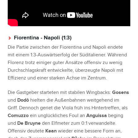
Fiorentina - Napoli (1:3)
Die Partie zwischen der Fiorentina und Napoli endete
mit einem 1:3-Auswärtserfolg der Süditaliener. Während
Florenz trotz einiger guter Ansätze offensiv zu wenig
Durchschlagskraft entwickelte, überzeugte Napoli mit
Effizienz und einer starken Achse im Zentrum.
Die Gastgeber starteten mit stabilen Wingbacks:
Gosens
und
Dodô
hielten die Außenbahnen weitgehend im
Griff. Dennoch geriet die Viola früh ins Hintertreffen, als
Comuzzo
ein unglückliches Foul an
Anguissa
beging
und
De
Bruyne
den Elfmeter zum 0:1 verwandelte.
Offensiv deutete
Kean
wieder eine bessere Form an,