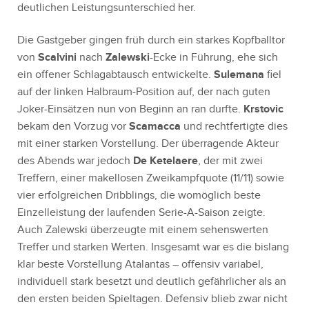
deutlichen Leistungsunterschied her.
Die Gastgeber gingen früh durch ein starkes Kopfballtor
von
Scalvini
nach
Zalewski
-Ecke in Führung, ehe sich
ein offener Schlagabtausch entwickelte.
Sulemana
fiel
auf der linken Halbraum-Position auf, der nach guten
Joker-Einsätzen nun von Beginn an ran durfte.
Krstovic
bekam den Vorzug vor
Scamacca
und rechtfertigte dies
mit einer starken Vorstellung. Der überragende Akteur
des Abends war jedoch
De
Ketelaere
, der mit zwei
Treffern, einer makellosen Zweikampfquote (11/11) sowie
vier erfolgreichen Dribblings, die womöglich beste
Einzelleistung der laufenden Serie-A-Saison zeigte.
Auch Zalewski überzeugte mit einem sehenswerten
Treffer und starken Werten. Insgesamt war es die bislang
klar beste Vorstellung Atalantas – offensiv variabel,
individuell stark besetzt und deutlich gefährlicher als an
den ersten beiden Spieltagen. Defensiv blieb zwar nicht