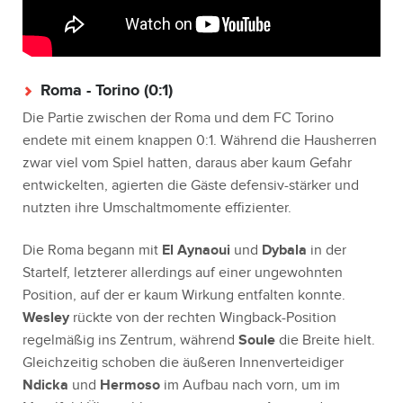
Roma - Torino (0:1)
Die Partie zwischen der Roma und dem FC Torino
endete mit einem knappen 0:1. Während die Hausherren
zwar viel vom Spiel hatten, daraus aber kaum Gefahr
entwickelten, agierten die Gäste defensiv-stärker und
nutzten ihre Umschaltmomente effizienter.
Die Roma begann mit
El
Aynaoui
und
Dybala
in der
Startelf, letzterer allerdings auf einer ungewohnten
Position, auf der er kaum Wirkung entfalten konnte.
Wesley
rückte von der rechten Wingback-Position
regelmäßig ins Zentrum, während
Soule
die Breite hielt.
Gleichzeitig schoben die äußeren Innenverteidiger
Ndicka
und
Hermoso
im Aufbau nach vorn, um im