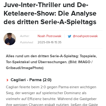
Juve-Inter-Thriller und De-
Ketelaere-Show: Die Analyse
des dritten Serie-A-Spieltags
Author:
Noah Piotrowiak
@noahpiotrowiak
2025-09-16 15:35
Published:
Alles rund um den dritten Serie-A-Spieltag: Topspiele,
Tor-Spektakel und Überraschungen.
(Bild:
IMAGO /
Gribaudi/ImagePhoto
)
Cagliari - Parma (2:0)
Cagliari feierte beim 2:0 gegen Parma einen wichtigen
Sieg, der weniger auf spielerischer Dominanz als
vielmehr auf Effizienz beruhte. Während die Gastgeber
ihre wenigen Chancen eiskalt nutzten, ließen die Gäste