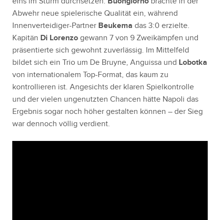
eins im Sturm durchsetzen.
Buongiorno
brachte in der
Abwehr neue spielerische Qualität ein, während
Innenverteidiger-Partner
Beukema
das 3:0 erzielte.
Kapitän
Di
Lorenzo
gewann 7 von 9 Zweikämpfen und
präsentierte sich gewohnt zuverlässig. Im Mittelfeld
bildet sich ein Trio um De Bruyne, Anguissa und
Lobotka
von internationalem Top-Format, das kaum zu
kontrollieren ist. Angesichts der klaren Spielkontrolle
und der vielen ungenutzten Chancen hätte Napoli das
Ergebnis sogar noch höher gestalten können – der Sieg
war dennoch völlig verdient.