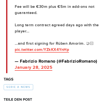
Fee will be €30m plus €5m in add-ons not
guaranteed.
Long term contract agreed days ago with the
player…
…and first signing for Rúben Amorim. 🤝🏻
pic.twitter.com/YZkKX4YnHp
— Fabrizio Romano (@FabrizioRomano)
January 28, 2025
TAGS
SERIE A NEWS
TEILE DEN POST