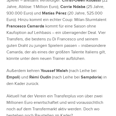
Spieler – allesamt Verteidiger:
Christ-Owen Kouassi
(22
Jahre, Ablöse: 1 Million Euro),
Corrie Ndaba
(25 Jahre,
930.000 Euro) und
Matías Pérez
(20 Jahre, 525.000
Euro). Hinzu kommt ein echter Coup: Milan-Sturmtalent
Francesco
Camarda
kommt für eine Saison ohne
Kaufoption auf Leihbasis – ein überragender Deal. Vier
Transfers, die bestens zu Di Francesco und seinem
guten Draht zu jungen Spielern passen – insbesondere
Camarda, der als eines der größten Talente Italiens gilt,
könnte unter dem neuen Trainer aufblühen.
Außerdem kehren
Youssef Maleh
(nach Leihe bei
Empoli
) und
Rémi Oudin
(nach Leihe bei
Sampdoria
) in
den Kader zurück.
Aktuell hat der Verein ein Transferplus von über zwei
Millionen Euro erwirtschaftet und wird voraussichtlich
noch auf dem Transfermarkt aktiv werden. Doch wo
bestehen noch Baustellen im Kader?