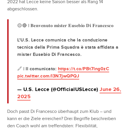
2022 hat Lecce keine Saison besser als Rang 14
abgeschlossen.
🟡🔴 | 𝐁𝐞𝐧𝐯𝐞𝐧𝐮𝐭𝐨 𝐦𝐢𝐬𝐭𝐞𝐫 𝐄𝐮𝐬𝐞𝐛𝐢𝐨 𝐃𝐢 𝐅𝐫𝐚𝐧𝐜𝐞𝐬𝐜𝐨
L'U.S. Lecce comunica che la conduzione
tecnica della Prima Squadra è stata affidata a
mister Eusebio Di Francesco.
🔗 | Il comunicato:
https://t.co/PBt7lng0zC
pic.twitter.com/I3N7jwQPQJ
— U.S. Lecce (@OfficialUSLecce)
June 26,
2025
Doch passt Di Francesco überhaupt zum Klub – und
kann er die Ziele erreichen? Drei Begriffe beschreiben
den Coach wohl am treffendsten: Flexibilität,