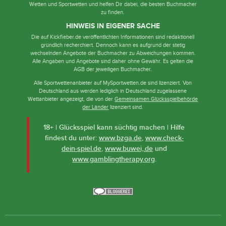
Wetten und Sportwetten und helfen Dir dabei, die besten Buchmacher
zu finden.
HINWEIS IN EIGENER SACHE
Die auf Kickfieber.de veröffentlichten Informationen sind redaktionell
gründlich recherchiert. Dennoch kann es aufgrund der stetig
wechselnden Angebote der Buchmacher zu Abweichungen kommen.
Alle Angaben und Angebote sind daher ohne Gewähr. Es gelten die
AGB der jeweiligen Buchmacher.
Alle Sportwettenanbieter auf MySportwetten.de sind lizenziert. Von
Deutschland aus werden lediglich in Deutschland zugelassene
Wettanbieter angezeigt, die von der
Gemeinsamen Glücksspielbehörde
der Länder
lizenziert sind.
18+ | Glücksspiel kann süchtig machen | Hilfe
findest du unter:
www.bzga.de
,
www.check-
dein-spiel.de
,
www.buwei,.de
und
www.gamblingtherapy.org
.