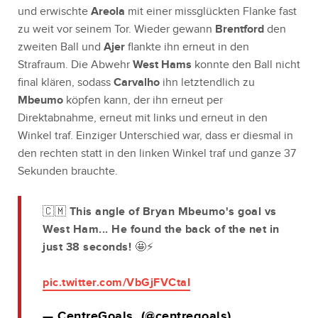
und erwischte
Areola
mit einer missglückten Flanke fast
zu weit vor seinem Tor. Wieder gewann
Brentford
den
zweiten Ball und
Ajer
flankte ihn erneut in den
Strafraum. Die Abwehr
West Hams
konnte den Ball nicht
final klären, sodass
Carvalho
ihn letztendlich zu
Mbeumo
köpfen kann, der ihn erneut per
Direktabnahme, erneut mit links und erneut in den
Winkel traf. Einziger Unterschied war, dass er diesmal in
den rechten statt in den linken Winkel traf und ganze 37
Sekunden brauchte.
🇨🇲 This angle of Bryan Mbeumo's goal vs
West Ham... He found the back of the net in
just 38 seconds! 🤩⚡
pic.twitter.com/VbGjFVCtaI
— CentreGoals. (@centregoals)