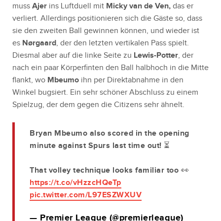
muss
Ajer
ins Luftduell mit
Micky van de Ven,
das er
verliert. Allerdings positionieren sich die Gäste so, dass
sie den zweiten Ball gewinnen können, und wieder ist
es
Nørgaard
, der den letzten vertikalen Pass spielt.
Diesmal aber auf die linke Seite zu
Lewis-Potter
, der
nach ein paar Körperfinten den Ball halbhoch in die Mitte
flankt, wo
Mbeumo
ihn per Direktabnahme in den
Winkel bugsiert. Ein sehr schöner Abschluss zu einem
Spielzug, der dem gegen die Citizens sehr ähnelt.
Bryan Mbeumo also scored in the opening
minute against Spurs last time out! ⏳
That volley technique looks familiar too 👀
https://t.co/vHzzcHQeTp
pic.twitter.com/L97ESZWXUV
— Premier League (@premierleague)