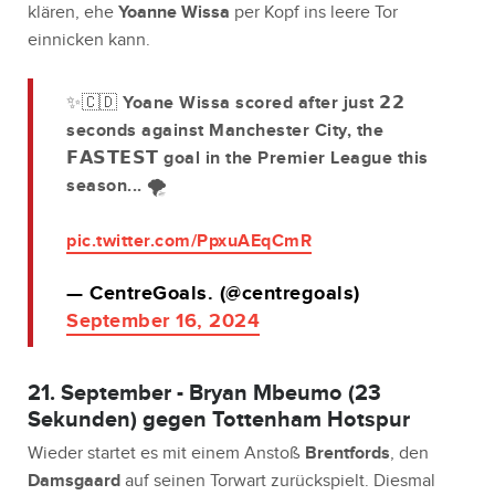
klären, ehe
Yoanne Wissa
per Kopf ins leere Tor
einnicken kann.
✨🇨🇩 Yoane Wissa scored after just 𝟮𝟮
seconds against Manchester City, the
𝗙𝗔𝗦𝗧𝗘𝗦𝗧 goal in the Premier League this
season... 🌪️
pic.twitter.com/PpxuAEqCmR
— CentreGoals. (@centregoals)
September 16, 2024
21. September - Bryan Mbeumo (23
Sekunden) gegen Tottenham Hotspur
Wieder startet es mit einem Anstoß
Brentfords
, den
Damsgaard
auf seinen Torwart zurückspielt. Diesmal