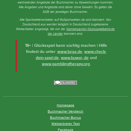
wechselnden Angebote der Buchmacher zu Abweichungen kommen.
Alle Angaben und Angebote sind daher ohne Gewähr. Es gelten die
AGB der jeweiligen Buchmacher.
Alle Sportwettenanbieter auf MySportwetten.de sind lizenziert. Von
Deutschland aus werden lediglich in Deutschland zugelassene
Wettanbieter angezeigt, die von der
Gemeinsamen Glücksspielbehörde
der Länder
lizenziert sind.
18+ | Glücksspiel kann süchtig machen | Hilfe
findest du unter:
www.bzga.de
,
www.check-
dein-spiel.de
,
www.buwei,.de
und
www.gamblingtherapy.org
.
Homepage
Buchmacher Vergleich
Buchmacher Bonus
Wettanbieter Test
Facebook