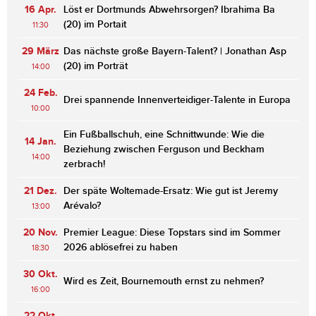
16 Apr.
Löst er Dortmunds Abwehrsorgen? Ibrahima Ba
(20) im Portait
11:30
29 März
Das nächste große Bayern-Talent? | Jonathan Asp
(20) im Porträt
14:00
24 Feb.
Drei spannende Innenverteidiger-Talente in Europa
10:00
Ein Fußballschuh, eine Schnittwunde: Wie die
14 Jan.
Beziehung zwischen Ferguson und Beckham
14:00
zerbrach!
21 Dez.
Der späte Woltemade-Ersatz: Wie gut ist Jeremy
Arévalo?
13:00
20 Nov.
Premier League: Diese Topstars sind im Sommer
2026 ablösefrei zu haben
18:30
30 Okt.
Wird es Zeit, Bournemouth ernst zu nehmen?
16:00
22 Okt.