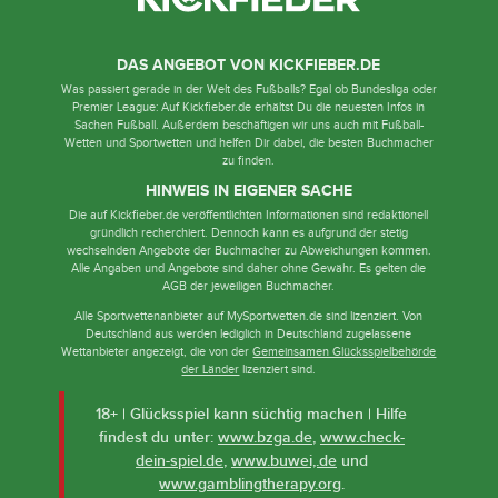
DAS ANGEBOT VON KICKFIEBER.DE
Was passiert gerade in der Welt des Fußballs? Egal ob Bundesliga oder
Premier League: Auf Kickfieber.de erhältst Du die neuesten Infos in
Sachen Fußball. Außerdem beschäftigen wir uns auch mit Fußball-
Wetten und Sportwetten und helfen Dir dabei, die besten Buchmacher
zu finden.
HINWEIS IN EIGENER SACHE
Die auf Kickfieber.de veröffentlichten Informationen sind redaktionell
gründlich recherchiert. Dennoch kann es aufgrund der stetig
wechselnden Angebote der Buchmacher zu Abweichungen kommen.
Alle Angaben und Angebote sind daher ohne Gewähr. Es gelten die
AGB der jeweiligen Buchmacher.
Alle Sportwettenanbieter auf MySportwetten.de sind lizenziert. Von
Deutschland aus werden lediglich in Deutschland zugelassene
Wettanbieter angezeigt, die von der
Gemeinsamen Glücksspielbehörde
der Länder
lizenziert sind.
18+ | Glücksspiel kann süchtig machen | Hilfe
findest du unter:
www.bzga.de
,
www.check-
dein-spiel.de
,
www.buwei,.de
und
www.gamblingtherapy.org
.