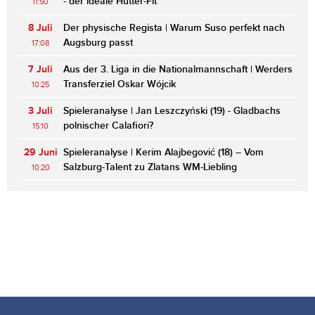
- der ideale Hütter-Fit
11:50
8 Juli
Der physische Regista | Warum Suso perfekt nach
Augsburg passt
17:08
7 Juli
Aus der 3. Liga in die Nationalmannschaft | Werders
Transferziel Oskar Wójcik
10:25
3 Juli
Spieleranalyse | Jan Leszczyński (19) - Gladbachs
polnischer Calafiori?
15:10
29 Juni
Spieleranalyse | Kerim Alajbegović (18) – Vom
Salzburg-Talent zu Zlatans WM-Liebling
10:20