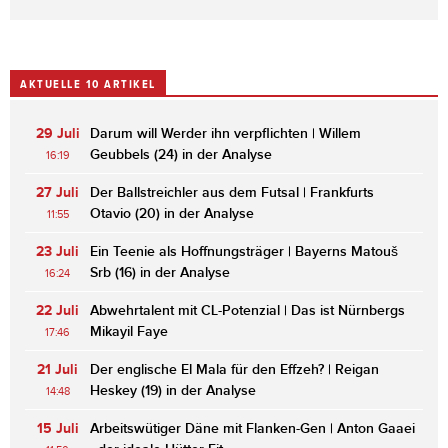
AKTUELLE 10 ARTIKEL
29 Juli
Darum will Werder ihn verpflichten | Willem
Geubbels (24) in der Analyse
16:19
27 Juli
Der Ballstreichler aus dem Futsal | Frankfurts
Otavio (20) in der Analyse
11:55
23 Juli
Ein Teenie als Hoffnungsträger | Bayerns Matouš
Srb (16) in der Analyse
16:24
22 Juli
Abwehrtalent mit CL-Potenzial | Das ist Nürnbergs
Mikayil Faye
17:46
21 Juli
Der englische El Mala für den Effzeh? | Reigan
Heskey (19) in der Analyse
14:48
15 Juli
Arbeitswütiger Däne mit Flanken-Gen | Anton Gaaei