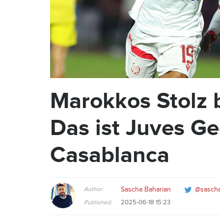
Marokkos Stolz 
Das ist Juves G
Casablanca
Author:
Sascha Baharian
@sascha
2025-06-18 15:23
Published: