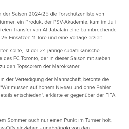
 in der Saison 2024/25 die Torschützenliste von
türmer, ein Produkt der PSV-Akademie, kam im Juli
reien Transfer von Al Jabalain eine bahnbrechende
n 26 Einsätzen 11 Tore und eine Vorlage erzielt.
en sollte, ist der 24-jährige südafrikanische
e des FC Toronto, der in dieser Saison mit sieben
 zu den Topscorern der Marokkaner.
r in der Verteidigung der Mannschaft, betonte die
: "Wir müssen auf hohem Niveau und ohne Fehler
etails entschieden", erklärte er gegenüber der FIFA.
sem Sommer auch nur einen Punkt im Turnier holt,
Play-Offs einziehen - unabhängig von den