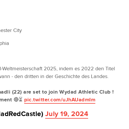
ester City
lphia
all-Weltmeisterschaft 2025, indem es 2022 den Titel
nn - den dritten in der Geschichte des Landes.
li (22) are set to join Wydad Athletic Club !
cement 🔴⏳
pic.twitter.com/uJhAUadmIm
dadRedCastle)
July 19, 2024