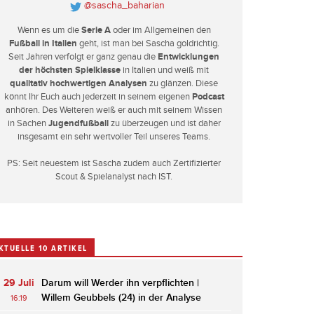
@sascha_baharian
Wenn es um die
Serie A
oder im Allgemeinen den
Fußball in Italien
geht, ist man bei Sascha goldrichtig.
Seit Jahren verfolgt er ganz genau die
Entwicklungen
der höchsten Spielklasse
in Italien und weiß mit
qualitativ hochwertigen Analysen
zu glänzen. Diese
könnt Ihr Euch auch jederzeit in seinem eigenen
Podcast
anhören. Des Weiteren weiß er auch mit seinem Wissen
in Sachen
Jugendfußball
zu überzeugen und ist daher
insgesamt ein sehr wertvoller Teil unseres Teams.
PS: Seit neuestem ist Sascha zudem auch Zertifizierter
Scout & Spielanalyst nach IST.
KTUELLE 10 ARTIKEL
29 Juli
Darum will Werder ihn verpflichten |
Willem Geubbels (24) in der Analyse
16:19