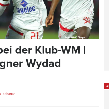
bei der Klub-WM |
egner Wydad
A
_baharian