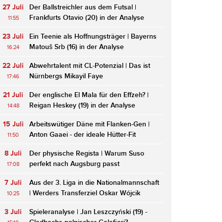
27 Juli
Der Ballstreichler aus dem Futsal |
Frankfurts Otavio (20) in der Analyse
11:55
23 Juli
Ein Teenie als Hoffnungsträger | Bayerns
Matouš Srb (16) in der Analyse
16:24
22 Juli
Abwehrtalent mit CL-Potenzial | Das ist
Nürnbergs Mikayil Faye
17:46
21 Juli
Der englische El Mala für den Effzeh? |
Reigan Heskey (19) in der Analyse
14:48
15 Juli
Arbeitswütiger Däne mit Flanken-Gen |
Anton Gaaei - der ideale Hütter-Fit
11:50
8 Juli
Der physische Regista | Warum Suso
perfekt nach Augsburg passt
17:08
7 Juli
Aus der 3. Liga in die Nationalmannschaft
| Werders Transferziel Oskar Wójcik
10:25
3 Juli
Spieleranalyse | Jan Leszczyński (19) -