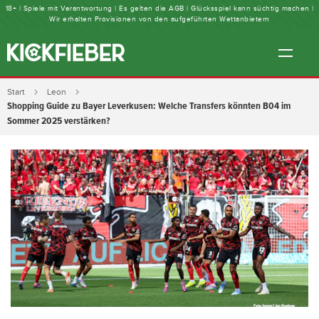
18+ | Spiele mit Verantwortung | Es gelten die AGB | Glücksspiel kann süchtig machen |
Wir erhalten Provisionen von den aufgeführten Wettanbietern
Start
Leon
Shopping Guide zu Bayer Leverkusen: Welche Transfers könnten B04 im
Sommer 2025 verstärken?