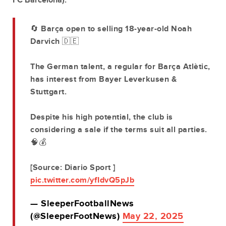
FC Barcelona).
🔄 Barça open to selling 18-year-old Noah
Darvich 🇩🇪
The German talent, a regular for Barça Atlètic,
has interest from Bayer Leverkusen &
Stuttgart.
Despite his high potential, the club is
considering a sale if the terms suit all parties.
🧠💰
[Source: Diario Sport ]
pic.twitter.com/yfIdvQ5pJb
— SleeperFootballNews
(@SleeperFootNews)
May 22, 2025