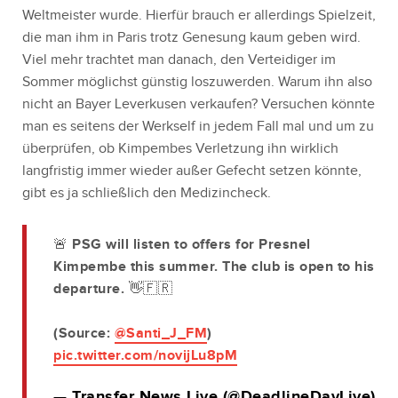
Weltmeister wurde. Hierfür brauch er allerdings Spielzeit,
die man ihm in Paris trotz Genesung kaum geben wird.
Viel mehr trachtet man danach, den Verteidiger im
Sommer möglichst günstig loszuwerden. Warum ihn also
nicht an Bayer Leverkusen verkaufen? Versuchen könnte
man es seitens der Werkself in jedem Fall mal und um zu
überprüfen, ob Kimpembes Verletzung ihn wirklich
langfristig immer wieder außer Gefecht setzen könnte,
gibt es ja schließlich den Medizincheck.
🚨 PSG will listen to offers for Presnel
Kimpembe this summer. The club is open to his
departure. 👋🇫🇷
(Source:
@Santi_J_FM
)
pic.twitter.com/novijLu8pM
— Transfer News Live (@DeadlineDayLive)