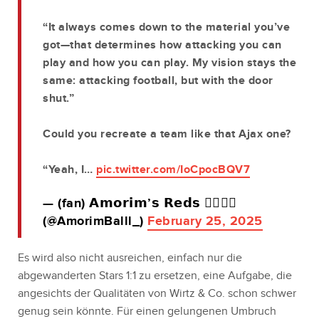
“It always comes down to the material you’ve
got—that determines how attacking you can
play and how you can play. My vision stays the
same: attacking football, but with the door
shut.”
Could you recreate a team like that Ajax one?
“Yeah, I…
pic.twitter.com/IoCpocBQV7
— (fan) 𝗔𝗺𝗼𝗿𝗶𝗺’𝘀 𝗥𝗲𝗱𝘀 ✍🏼🇵🇹
(@AmorimBalll_)
February 25, 2025
Es wird also nicht ausreichen, einfach nur die
abgewanderten Stars 1:1 zu ersetzen, eine Aufgabe, die
angesichts der Qualitäten von Wirtz & Co. schon schwer
genug sein könnte. Für einen gelungenen Umbruch