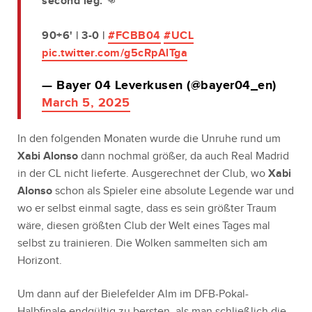
second leg. 👊
90+6' | 3-0 |
#FCBB04
#UCL
pic.twitter.com/g5cRpAlTga
— Bayer 04 Leverkusen (@bayer04_en)
March 5, 2025
In den folgenden Monaten wurde die Unruhe rund um
Xabi Alonso
dann nochmal größer, da auch Real Madrid
in der CL nicht lieferte. Ausgerechnet der Club, wo
Xabi
Alonso
schon als Spieler eine absolute Legende war und
wo er selbst einmal sagte, dass es sein größter Traum
wäre, diesen größten Club der Welt eines Tages mal
selbst zu trainieren. Die Wolken sammelten sich am
Horizont.
Um dann auf der Bielefelder Alm im DFB-Pokal-
Halbfinale endgültig zu bersten, als man schließlich die