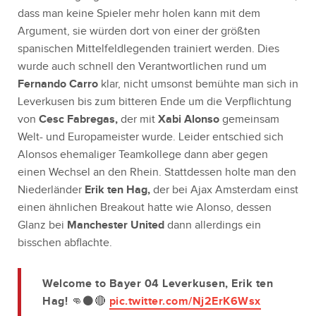
dass man keine Spieler mehr holen kann mit dem
Argument, sie würden dort von einer der größten
spanischen Mittelfeldlegenden trainiert werden. Dies
wurde auch schnell den Verantwortlichen rund um
Fernando Carro
klar, nicht umsonst bemühte man sich in
Leverkusen bis zum bitteren Ende um die Verpflichtung
von
Cesc Fabregas,
der mit
Xabi Alonso
gemeinsam
Welt- und Europameister wurde. Leider entschied sich
Alonsos ehemaliger Teamkollege dann aber gegen
einen Wechsel an den Rhein. Stattdessen holte man den
Niederländer
Erik ten Hag,
der bei Ajax Amsterdam einst
einen ähnlichen Breakout hatte wie Alonso, dessen
Glanz bei
Manchester United
dann allerdings ein
bisschen abflachte.
Welcome to Bayer 04 Leverkusen, Erik ten
Hag! 👊⚫️🔴
pic.twitter.com/Nj2ErK6Wsx