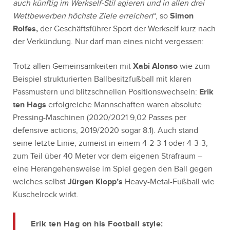
auch künftig im Werkself-Stil agieren und in allen drei
Wettbewerben höchste Ziele erreichen
“, so
Simon
Rolfes,
der Geschäftsführer Sport der Werkself kurz nach
der Verkündung. Nur darf man eines nicht vergessen:
Trotz allen Gemeinsamkeiten mit
Xabi Alonso
wie zum
Beispiel strukturierten Ballbesitzfußball mit klaren
Passmustern und blitzschnellen Positionswechseln:
Erik
ten Hags
erfolgreiche Mannschaften waren absolute
Pressing-Maschinen (2020/2021 9,02 Passes per
defensive actions, 2019/2020 sogar 8.1). Auch stand
seine letzte Linie, zumeist in einem 4-2-3-1 oder 4-3-3,
zum Teil über 40 Meter vor dem eigenen Strafraum –
eine Herangehensweise im Spiel gegen den Ball gegen
welches selbst
Jürgen Klopp’s
Heavy-Metal-Fußball wie
Kuschelrock wirkt.
Erik ten Hag on his Football style: