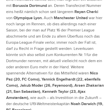
mit
Borussia Dortmund
an. Deren Transferziel Nummer
eins heißt nämlich schon seit längerem
Rayan Cherki
von
Olympique Lyon.
Auch
Manchester United
war hier
noch lange im Rennen, ob dies allerdings nach einer
Saison, bei der man auf Platz 16 der Premier League
abschmierte und am Ende zu allem Überfluss noch das
Europa-League-Finale verlor, immer noch der Fall ist,
darf zu Recht in Frage gestellt werden. Leverkusen
könnte sich also selbst zum Konkurrenten Nr. 1 für die
Dortmunder nennen, mit aktuell vielleicht noch dem ein
oder anderen Euro mehr in der Hand. Weitere
spannende Alternativen für das Mittelfeld wären
Nico
Paz (20, FC Como), Yannick Engelhardt (22, ebenfalls
Como), Jakub Moder (26, Feyenoord), Arsen Zhakarian
(21, San Sebastian), Kenneth Taylor (23, Ajax
Amsterdam),
wie auch – als Investition in die Zukunft –
der deutsche U19-Weltmeisterkapitän
Noah Darwich (19,