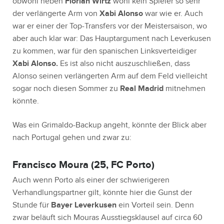
obwohl neben
Florian Wirtz
wohl kein Spieler so sehr
der verlängerte Arm von
Xabi Alonso
war wie er. Auch
war er einer der Top-Transfers vor der Meistersaison, wo
aber auch klar war: Das Hauptargument nach Leverkusen
zu kommen, war für den spanischen Linksverteidiger
Xabi Alonso.
Es ist also nicht auszuschließen, dass
Alonso seinen verlängerten Arm auf dem Feld vielleicht
sogar noch diesen Sommer zu
Real Madrid
mitnehmen
könnte.
Was ein Grimaldo-Backup angeht, könnte der Blick aber
nach Portugal gehen und zwar zu:
Francisco Moura (25, FC Porto)
Auch wenn Porto als einer der schwierigeren
Verhandlungspartner gilt, könnte hier die Gunst der
Stunde für
Bayer Leverkusen
ein Vorteil sein. Denn
zwar beläuft sich Mouras Ausstiegsklausel auf circa 60