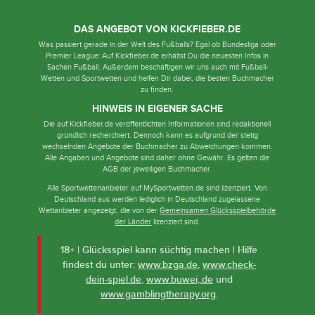
DAS ANGEBOT VON KICKFIEBER.DE
Was passiert gerade in der Welt des Fußballs? Egal ob Bundesliga oder
Premier League: Auf Kickfieber.de erhältst Du die neuesten Infos in
Sachen Fußball. Außerdem beschäftigen wir uns auch mit Fußball-
Wetten und Sportwetten und helfen Dir dabei, die besten Buchmacher
zu finden.
HINWEIS IN EIGENER SACHE
Die auf Kickfieber.de veröffentlichten Informationen sind redaktionell
gründlich recherchiert. Dennoch kann es aufgrund der stetig
wechselnden Angebote der Buchmacher zu Abweichungen kommen.
Alle Angaben und Angebote sind daher ohne Gewähr. Es gelten die
AGB der jeweiligen Buchmacher.
Alle Sportwettenanbieter auf MySportwetten.de sind lizenziert. Von
Deutschland aus werden lediglich in Deutschland zugelassene
Wettanbieter angezeigt, die von der
Gemeinsamen Glücksspielbehörde
der Länder
lizenziert sind.
18+ | Glücksspiel kann süchtig machen | Hilfe
findest du unter:
www.bzga.de
,
www.check-
dein-spiel.de
,
www.buwei,.de
und
www.gamblingtherapy.org
.