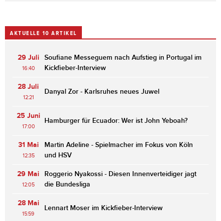
AKTUELLE 10 ARTIKEL
29 Juli
Soufiane Messeguem nach Aufstieg in Portugal im
Kickfieber-Interview
16:40
28 Juli
Danyal Zor - Karlsruhes neues Juwel
12:21
25 Juni
Hamburger für Ecuador: Wer ist John Yeboah?
17:00
31 Mai
Martin Adeline - Spielmacher im Fokus von Köln
und HSV
12:35
29 Mai
Roggerio Nyakossi - Diesen Innenverteidiger jagt
die Bundesliga
12:05
28 Mai
Lennart Moser im Kickfieber-Interview
15:59