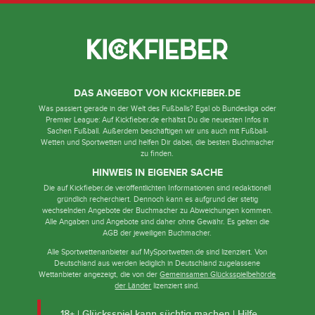
DAS ANGEBOT VON KICKFIEBER.DE
Was passiert gerade in der Welt des Fußballs? Egal ob Bundesliga oder
Premier League: Auf Kickfieber.de erhältst Du die neuesten Infos in
Sachen Fußball. Außerdem beschäftigen wir uns auch mit Fußball-
Wetten und Sportwetten und helfen Dir dabei, die besten Buchmacher
zu finden.
HINWEIS IN EIGENER SACHE
Die auf Kickfieber.de veröffentlichten Informationen sind redaktionell
gründlich recherchiert. Dennoch kann es aufgrund der stetig
wechselnden Angebote der Buchmacher zu Abweichungen kommen.
Alle Angaben und Angebote sind daher ohne Gewähr. Es gelten die
AGB der jeweiligen Buchmacher.
Alle Sportwettenanbieter auf MySportwetten.de sind lizenziert. Von
Deutschland aus werden lediglich in Deutschland zugelassene
Wettanbieter angezeigt, die von der
Gemeinsamen Glücksspielbehörde
der Länder
lizenziert sind.
18+ | Glücksspiel kann süchtig machen | Hilfe