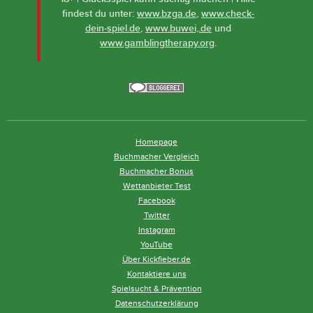
findest du unter:
www.bzga.de
,
www.check-
dein-spiel.de
,
www.buwei,.de
und
www.gamblingtherapy.org
.
Homepage
Buchmacher Vergleich
Buchmacher Bonus
Wettanbieter Test
Facebook
Twitter
Instagram
YouTube
Über Kickfieber.de
Kontaktiere uns
Spielsucht & Prävention
Datenschutzerklärung