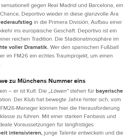
sensationell gegen Real Madrid und Barcelona, ein
 Chance, Deportivo wieder in diese glanzvolle Ära
ederaufstieg
in die Primera División, Aufbau einer
ehr ins europäische Geschäft. Deportivo ist ein
einer reichen Tradition. Die Stadionatmosphäre im
te voller Dramatik.
Wer den spanischen Fußball
hier im FM26 ein echtes Traumprojekt, um einen
.
Löwe zu Münchens Nummer eins
n – er ist Kult. Die
„Löwen“
stehen für
bayerische
kation. Der Klub hat bewegte Jahre hinter sich, vom
en. FM26-Manager können hier die Herausforderung
klasse zu führen. Mit einer starken Fanbasis und
deale Voraussetzungen für langfristiges
it intensivieren,
junge Talente entwickeln und die