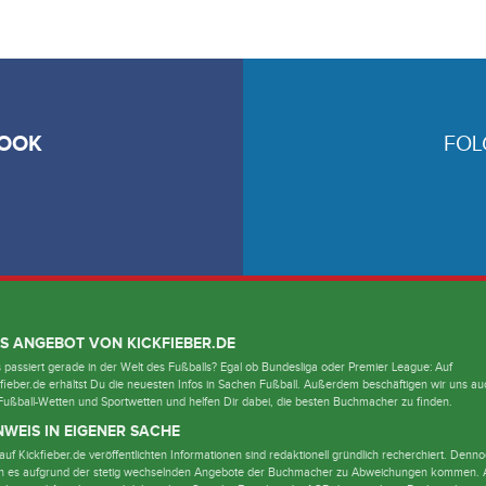
OOK
FOL
S ANGEBOT VON KICKFIEBER.DE
passiert gerade in der Welt des Fußballs? Egal ob Bundesliga oder Premier League: Auf
fieber.de erhältst Du die neuesten Infos in Sachen Fußball. Außerdem beschäftigen wir uns au
Fußball-Wetten und Sportwetten und helfen Dir dabei, die besten Buchmacher zu finden.
NWEIS IN EIGENER SACHE
auf Kickfieber.de veröffentlichten Informationen sind redaktionell gründlich recherchiert. Denn
n es aufgrund der stetig wechselnden Angebote der Buchmacher zu Abweichungen kommen. A