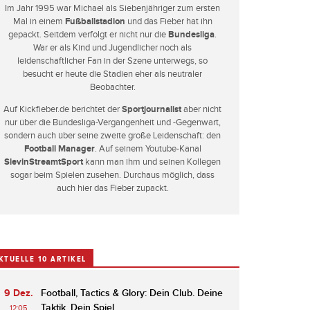
Im Jahr 1995 war Michael als Siebenjähriger zum ersten
Mal in einem
Fußballstadion
und das Fieber hat ihn
gepackt. Seitdem verfolgt er nicht nur die
Bundesliga
.
War er als Kind und Jugendlicher noch als
leidenschaftlicher Fan in der Szene unterwegs, so
besucht er heute die Stadien eher als neutraler
Beobachter.
Auf Kickfieber.de berichtet der
Sportjournalist
aber nicht
nur über die Bundesliga-Vergangenheit und -Gegenwart,
sondern auch über seine zweite große Leidenschaft: den
Football Manager
. Auf seinem Youtube-Kanal
SlevinStreamtSport
kann man ihm und seinen Kollegen
sogar beim Spielen zusehen. Durchaus möglich, dass
auch hier das Fieber zupackt.
KTUELLE 10 ARTIKEL
9 Dez.
Football, Tactics & Glory: Dein Club. Deine
Taktik. Dein Spiel.
12:05