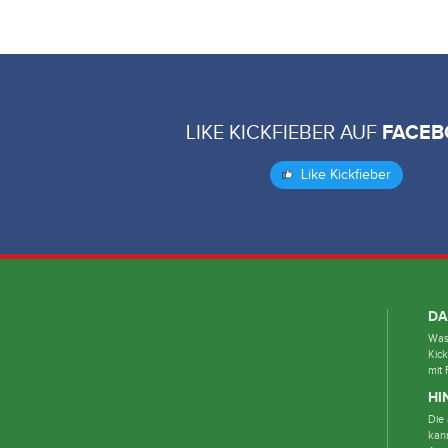
LIKE KICKFIEBER AUF
FACEB
Like Kickfieber
DA
Was 
Kick
mit 
HI
Die 
kan