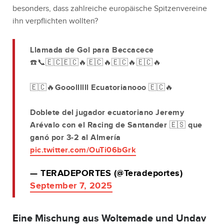
besonders, dass zahlreiche europäische Spitzenvereine
ihn verpflichten wollten?
Llamada de Gol para Beccacece
☎️📞🇪🇨🇪🇨🔥🇪🇨🔥🇪🇨🔥🇪🇨🔥
🇪🇨🔥Gooollllll Ecuatorianooo 🇪🇨🔥
Doblete del jugador ecuatoriano Jeremy
Arévalo con el Racing de Santander 🇪🇸 que
ganó por 3-2 al Almería
pic.twitter.com/OuTi06bGrk
— TERADEPORTES (@Teradeportes)
September 7, 2025
Eine Mischung aus Woltemade und Undav