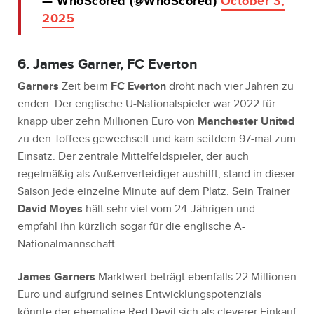
— WhoScored (@WhoScored)
October 3,
2025
6. James Garner, FC Everton
Garners
Zeit beim
FC Everton
droht nach vier Jahren zu
enden. Der englische U-Nationalspieler war 2022 für
knapp über zehn Millionen Euro von
Manchester United
zu den Toffees gewechselt und kam seitdem 97-mal zum
Einsatz. Der zentrale Mittelfeldspieler, der auch
regelmäßig als Außenverteidiger aushilft, stand in dieser
Saison jede einzelne Minute auf dem Platz. Sein Trainer
David Moyes
hält sehr viel vom 24-Jährigen und
empfahl ihn kürzlich sogar für die englische A-
Nationalmannschaft.
James Garners
Marktwert beträgt ebenfalls 22 Millionen
Euro und aufgrund seines Entwicklungspotenzials
könnte der ehemalige Red Devil sich als cleverer Einkauf