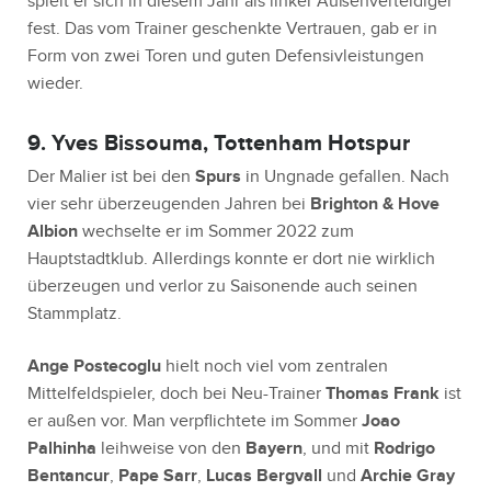
spielt er sich in diesem Jahr als linker Außenverteidiger
fest. Das vom Trainer geschenkte Vertrauen, gab er in
Form von zwei Toren und guten Defensivleistungen
wieder.
9. Yves Bissouma, Tottenham Hotspur
Der Malier ist bei den
Spurs
in Ungnade gefallen. Nach
vier sehr überzeugenden Jahren bei
Brighton & Hove
Albion
wechselte er im Sommer 2022 zum
Hauptstadtklub. Allerdings konnte er dort nie wirklich
überzeugen und verlor zu Saisonende auch seinen
Stammplatz.
Ange Postecoglu
hielt noch viel vom zentralen
Mittelfeldspieler, doch bei Neu-Trainer
Thomas Frank
ist
er außen vor. Man verpflichtete im Sommer
Joao
Palhinha
leihweise von den
Bayern
, und mit
Rodrigo
Bentancur
,
Pape Sarr
,
Lucas Bergvall
und
Archie Gray