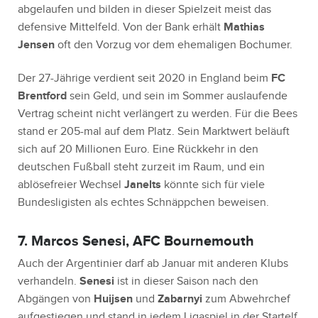
abgelaufen und bilden in dieser Spielzeit meist das
defensive Mittelfeld. Von der Bank erhält
Mathias
Jensen
oft den Vorzug vor dem ehemaligen Bochumer.
Der 27-Jährige verdient seit 2020 in England beim
FC
Brentford
sein Geld, und sein im Sommer auslaufende
Vertrag scheint nicht verlängert zu werden. Für die Bees
stand er 205-mal auf dem Platz. Sein Marktwert beläuft
sich auf 20 Millionen Euro. Eine Rückkehr in den
deutschen Fußball steht zurzeit im Raum, und ein
ablösefreier Wechsel
Janelts
könnte sich für viele
Bundesligisten als echtes Schnäppchen beweisen.
7. Marcos Senesi, AFC Bournemouth
Auch der Argentinier darf ab Januar mit anderen Klubs
verhandeln.
Senesi
ist in dieser Saison nach den
Abgängen von
Huijsen
und
Zabarnyi
zum Abwehrchef
aufgestiegen und stand in jedem Ligaspiel in der Startelf.